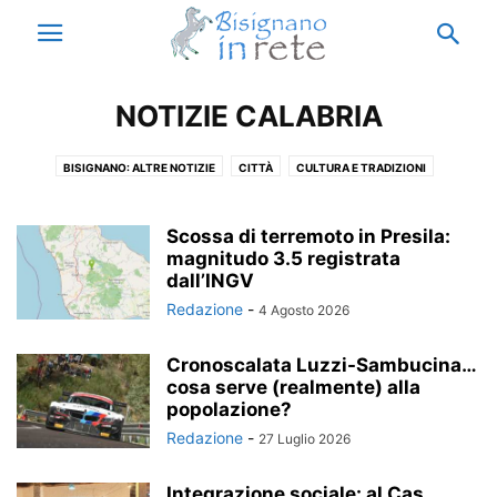
NOTIZIE CALABRIA
BISIGNANO: ALTRE NOTIZIE
CITTÀ
CULTURA E TRADIZIONI
ECCELLENZE
ISTITUTO ENZO SICILIANO
MUNICIPIO
NOTIZIE BISIGNANO
NOTIZIE CALABRIA
NOTIZIE ESTERO
Scossa di terremoto in Presila:
NOTIZIE ITALIA
magnitudo 3.5 registrata
PARODIA
RICORDI
THIS IS ACRI
dall’INGV
VACANZE A BISIGNANO
Redazione
-
4 Agosto 2026
Cronoscalata Luzzi-Sambucina…
cosa serve (realmente) alla
popolazione?
Redazione
-
27 Luglio 2026
Integrazione sociale: al Cas