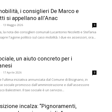
obilità, i consiglieri De Marco e
tti si appellano all’Anac
-
13 Maggio 2026
0
a, la nota dei consiglieri comunali Lucantonio Nicoletti e Stefania
apre l'agone politico sul caso mobilità. I due ex assessori, ora...
ociale, un aiuto concreto per i
anesi
-
17 Aprile 2026
0
e l'ultima iniziativa annunciata dal Comune di Bisignano, in
taxi sociale promosso dall'amministrazione e dall'assessore
o Balestrieri. Il taxi sociale è un servizio...
sizione incalza: “Pignoramenti,