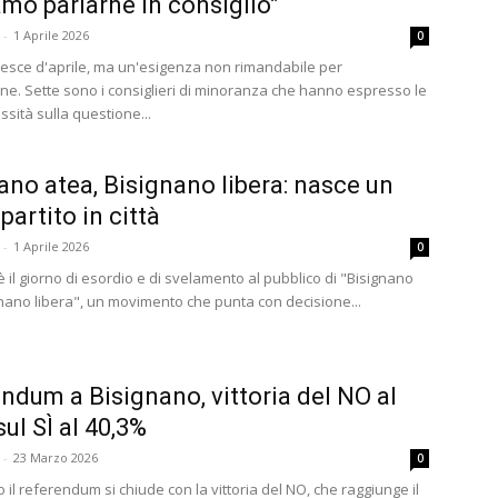
mo parlarne in consiglio”
-
1 Aprile 2026
0
esce d'aprile, ma un'esigenza non rimandabile per
one. Sette sono i consiglieri di minoranza che hanno espresso le
ssità sulla questione...
ano atea, Bisignano libera: nasce un
partito in città
-
1 Aprile 2026
0
e è il giorno di esordio e di svelamento al pubblico di "Bisignano
gnano libera", un movimento che punta con decisione...
ndum a Bisignano, vittoria del NO al
ul SÌ al 40,3%
-
23 Marzo 2026
0
 il referendum si chiude con la vittoria del NO, che raggiunge il