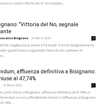
onsensi contro il 40,3% del SÌ. Un risultato...
ignano: “Vittoria del No, segnale
tante
mocratico Bisignano
-
23 Marzo 2026
0
 del No ringalluzzisce anche il Pd locale. Il circolo bisignanese ha
aziato quanti hanno supportato l'idea di non cambiare la
,...
ndum, affluenza definitiva a Bisignano:
hiuse al 47,74%
-
23 Marzo 2026
1
, urne chiuse a Bisignano: affluenza definitiva al 47,74% Le
eferendum si sono ufficialmente chiuse e l’affluenza a Bisignano
47,74%,...