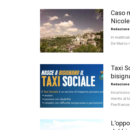
Caso m
Nicole
Redazione
In mattinat
De Marco ri
Taxi S
bisign
Redazione
Incuriosisc
merito al 
Pierfrancesc
L’oppo