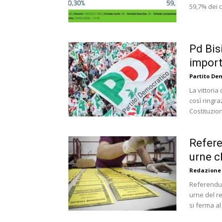
59,7% dei c
Pd Bis
impor
Partito De
La vittoria
così ringr
Costituzione
Refere
urne c
Redazione
Referendum
urne del r
si ferma al 