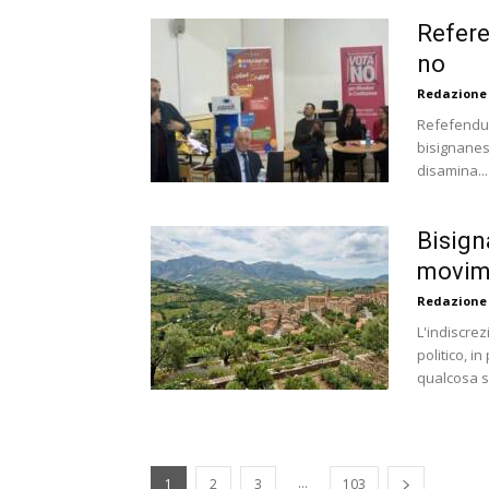
Refere
no
Redazione
Refefendum,
bisignanesi
disamina...
Bisign
movime
Redazione
L'indiscre
politico, i
qualcosa s
...
1
2
3
103