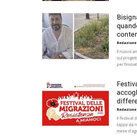
Bisign
quando
conte
Redazione
Il nuovo a
sul progett
per l’iniziat
Festiv
accogl
differ
Redazione
Il festival
tappe da n
mese d'agos