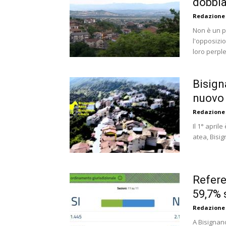
dobbia
Redazione
Non è un p
l'opposizi
loro perple
Bisign
nuovo 
Redazione
Il 1° april
atea, Bisi
Refere
59,7% s
Redazione
A Bisignano