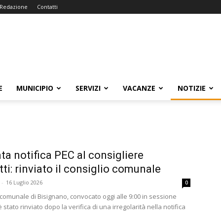
Redazione
Contatti
E
MUNICIPIO
SERVIZI
VACANZE
NOTIZIE
a notifica PEC al consigliere
tti: rinviato il consiglio comunale
-
16 Luglio 2026
0
o comunale di Bisignano, convocato oggi alle 9:00 in sessione
è stato rinviato dopo la verifica di una irregolarità nella notifica