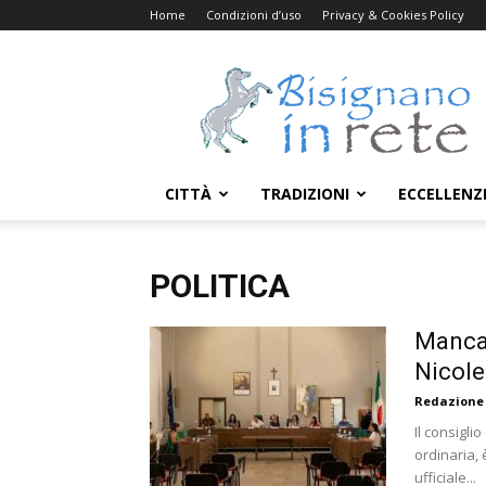
Home
Condizioni d’uso
Privacy & Cookies Policy
Bisignanoinrete.com
CITTÀ
TRADIZIONI
ECCELLENZ
POLITICA
Mancat
Nicole
Redazione
Il consigli
ordinaria, 
ufficiale...