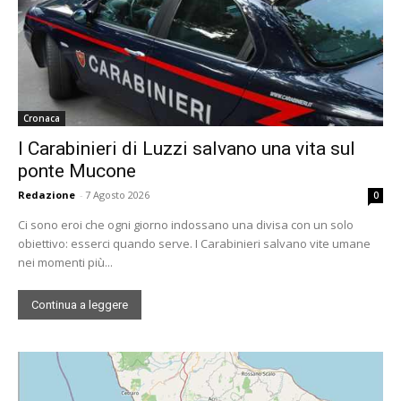
Cronaca
I Carabinieri di Luzzi salvano una vita sul
ponte Mucone
Redazione
-
7 Agosto 2026
0
Ci sono eroi che ogni giorno indossano una divisa con un solo
obiettivo: esserci quando serve. I Carabinieri salvano vite umane
nei momenti più...
Continua a leggere