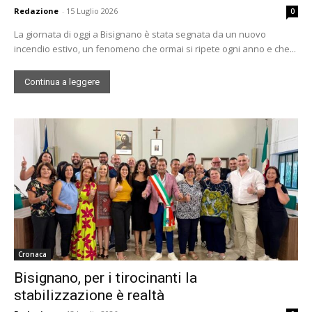
Redazione
-
15 Luglio 2026
0
La giornata di oggi a Bisignano è stata segnata da un nuovo
incendio estivo, un fenomeno che ormai si ripete ogni anno e che...
Continua a leggere
Cronaca
Bisignano, per i tirocinanti la
stabilizzazione è realtà