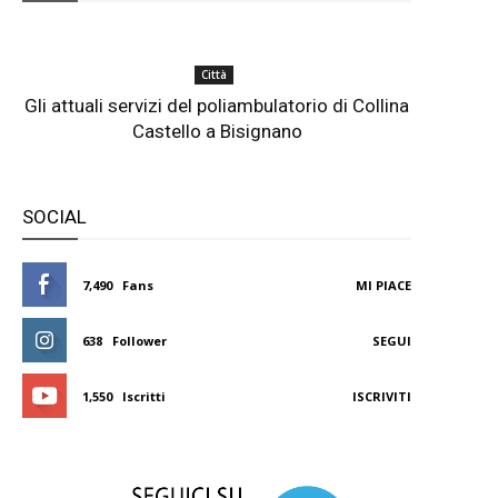
Città
Gli attuali servizi del poliambulatorio di Collina
Castello a Bisignano
SOCIAL
7,490
Fans
MI PIACE
638
Follower
SEGUI
1,550
Iscritti
ISCRIVITI