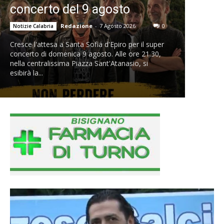
concerto del 9 agosto
Redazione
-
7 Agosto 2026
0
Notizie Calabria
Cresce l'attesa a Santa Sofia d'Epiro per il super
concerto di domenica 9 agosto. Alle ore 21.30,
nella centralissima Piazza Sant'Atanasio, si
esibirà la...