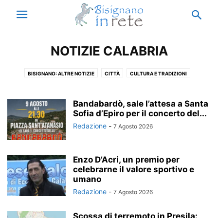
NOTIZIE CALABRIA
BISIGNANO: ALTRE NOTIZIE
CITTÀ
CULTURA E TRADIZIONI
ECCELLENZE
ISTITUTO ENZO SICILIANO
MUNICIPIO
NOTIZIE BISIGNANO
NOTIZIE CALABRIA
NOTIZIE ESTERO
Bandabardò, sale l’attesa a Santa
NOTIZIE ITALIA
Sofia d’Epiro per il concerto del...
PARODIA
RICORDI
THIS IS ACRI
VACANZE A BISIGNANO
Redazione
-
7 Agosto 2026
Enzo D’Acri, un premio per
celebrarne il valore sportivo e
umano
Redazione
-
7 Agosto 2026
Scossa di terremoto in Presila: