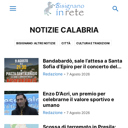
NOTIZIE CALABRIA
BISIGNANO: ALTRE NOTIZIE
CITTÀ
CULTURA E TRADIZIONI
ECCELLENZE
ISTITUTO ENZO SICILIANO
MUNICIPIO
NOTIZIE BISIGNANO
NOTIZIE CALABRIA
NOTIZIE ESTERO
Bandabardò, sale l’attesa a Santa
NOTIZIE ITALIA
Sofia d’Epiro per il concerto del...
PARODIA
RICORDI
THIS IS ACRI
VACANZE A BISIGNANO
Redazione
-
7 Agosto 2026
Enzo D’Acri, un premio per
celebrarne il valore sportivo e
umano
Redazione
-
7 Agosto 2026
Scossa di terremoto in Presila: