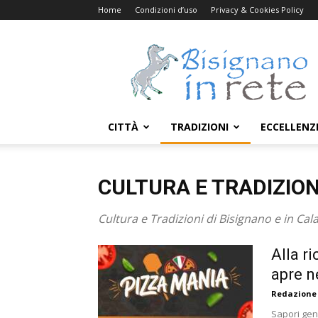
Home
Condizioni d’uso
Privacy & Cookies Policy
Bisignanoinrete.com
CITTÀ
TRADIZIONI
ECCELLENZ
CULTURA E TRADIZION
Cultura e Tradizioni di Bisignano e in Cal
Alla r
apre n
Redazione
Sapori genu