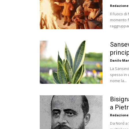
Redazione
Il Fuoco di
momento f
raggruppan
Sansev
princi
Danilo Ma
La Sansevi
spesso in u
nome la...
Bisign
a Piet
Redazione
Da Nord a S