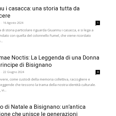
u i casacca: una storia tutta da
cere
-
16 Agosto 2024
1
di storia particolare riguarda Giuannu i casacca, e si lega a
dato con quella del colonnello Fumel, che viene ricordato
..
imae Noctis: La Leggenda di una Donna
Principe di Bisignano
-
22 Giugno 2024
0
overe, come custodi della memoria collettiva, raccogliere e
leggende che tessono la trama della nostra identità culturale.
vi...
co di Natale a Bisignano: un’antica
ione che unisce le generazioni