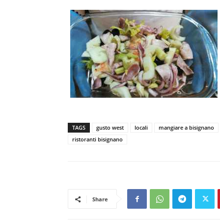
TAGS
gusto west
locali
mangiare a bisignano
ristoranti bisignano
Share