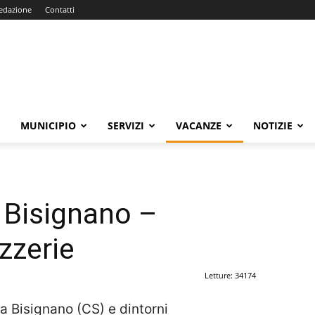
edazione
Contatti
E
MUNICIPIO
SERVIZI
VACANZE
NOTIZIE
 Bisignano –
izzerie
Letture: 34174
e a Bisignano (CS) e dintorni