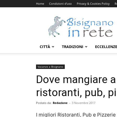
Home
Condizioni d’uso
Privacy & Cookies Policy
R
Bisignanoinrete.com
CITTÀ
TRADIZIONI
ECCELLENZ
Vacanze a Bisignano
Dove mangiare a
ristoranti, pub, p
Postato da:
Redazione
-
3 Novembre 2017
I migliori Ristoranti, Pub e Pizzeri