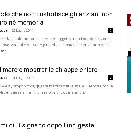
olo che non custodisce gli anziani non
uro né memoria
 Luca
-
23 Luglio 2014
0
, truffati e abbandonati, sono tre aggettivi usati per descrivere il
 riservato alle persone più deboli, ammalati e anziani in primis.
una...
al mare e mostrar le chiappe chiare
 Luca
-
21 Luglio 2014
2
 – e sì, proprio così, questa mattina tutti al mare. Percorrendo le
ali del paese si ha l’impressione di trovarsi in un...
umi di Bisignano dopo l’indigesta