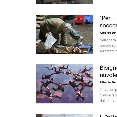
“Per –
socco
Alberto De
Nell’opera 
povero con
arrestato 
Bisign
nuvol
Alberto De
Fervono i p
Consorzi di
dalle nuvole