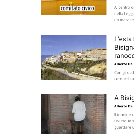
Al centro d
della Legg
un marasma
L’esta
Bisigna
ranocc
Alberto De
Con gli occ
cornacchia,
A Bisi
Alberto De
Il termine
Ovunque si 
guardare u