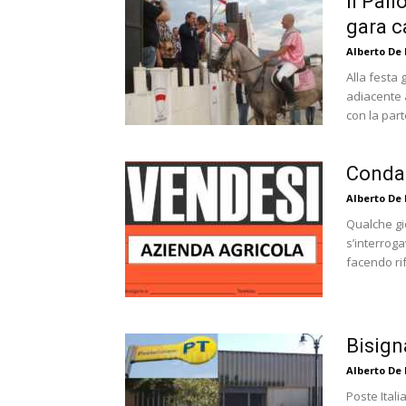
Il Pali
gara c
Alberto De
Alla festa 
adiacente 
con la part
Condan
Alberto De
Qualche gi
s’interroga
facendo rif
Bisigna
Alberto De
Poste Itali