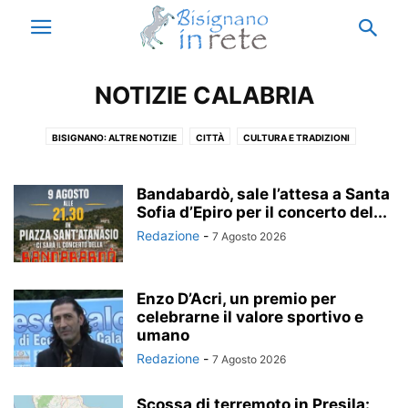
NOTIZIE CALABRIA
BISIGNANO: ALTRE NOTIZIE
CITTÀ
CULTURA E TRADIZIONI
ECCELLENZE
ISTITUTO ENZO SICILIANO
MUNICIPIO
NOTIZIE BISIGNANO
NOTIZIE CALABRIA
NOTIZIE ESTERO
Bandabardò, sale l’attesa a Santa
NOTIZIE ITALIA
Sofia d’Epiro per il concerto del...
PARODIA
RICORDI
THIS IS ACRI
VACANZE A BISIGNANO
Redazione
-
7 Agosto 2026
Enzo D’Acri, un premio per
celebrarne il valore sportivo e
umano
Redazione
-
7 Agosto 2026
Scossa di terremoto in Presila: