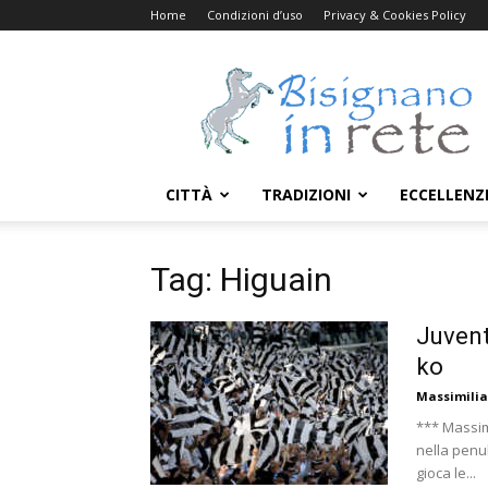
Home
Condizioni d’uso
Privacy & Cookies Policy
Bisignanoinrete.com
CITTÀ
TRADIZIONI
ECCELLENZ
Tag: Higuain
Juvent
ko
Massimili
*** Massim
nella penul
gioca le...