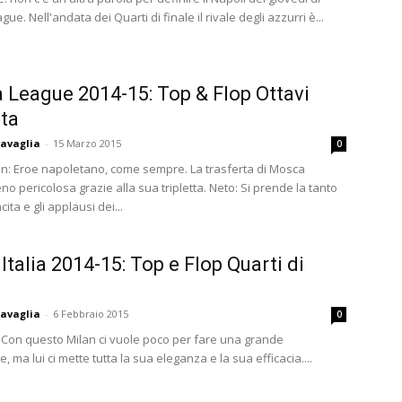
ue. Nell'andata dei Quarti di finale il rivale degli azzurri è...
 League 2014-15: Top & Flop Ottavi
ta
avaglia
-
15 Marzo 2015
0
in: Eroe napoletano, come sempre. La trasferta di Mosca
o pericolosa grazie alla sua tripletta. Neto: Si prende la tanto
cita e gli applausi dei...
Italia 2014-15: Top e Flop Quarti di
avaglia
-
6 Febbraio 2015
0
a: Con questo Milan ci vuole poco per fare una grande
, ma lui ci mette tutta la sua eleganza e la sua efficacia....