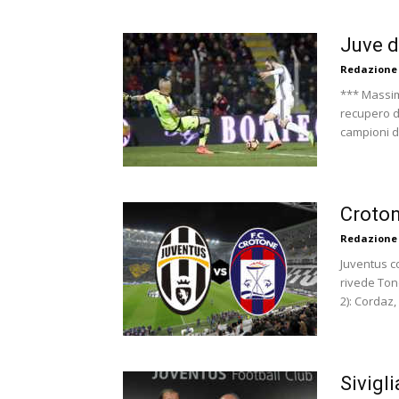
Juve d
Redazione
*** Massimi
recupero d
campioni d'I
Croton
Redazione
Juventus co
rivede Ton
2): Cordaz,
Sivigli