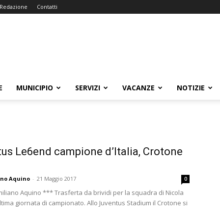
Redazione
Contatti
E
MUNICIPIO
SERVIZI
VACANZE
NOTIZIE
us Le6end campione d’Italia, Crotone
ano Aquino
-
21 Maggio 2017
0
iliano Aquino *** Trasferta da brividi per la squadra di Nicola
tima giornata di campionato. Allo Juventus Stadium il Crotone si