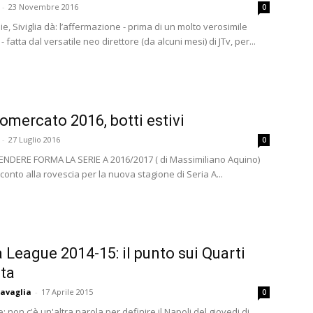
-
23 Novembre 2016
0
glie, Siviglia dà: l’affermazione - prima di un molto verosimile
- fatta dal versatile neo direttore (da alcuni mesi) di JTv, per...
iomercato 2016, botti estivi
-
27 Luglio 2016
0
RENDERE FORMA LA SERIE A 2016/2017 ( di Massimiliano Aquino)
il conto alla rovescia per la nuova stagione di Seria A...
 League 2014-15: il punto sui Quarti
ta
avaglia
-
17 Aprile 2015
0
 non c'è un'altra parola per definire il Napoli del giovedi di