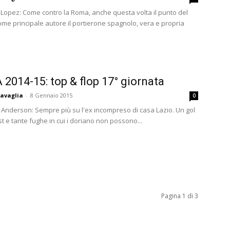
 Lopez: Come contro la Roma, anche questa volta il punto del
ome principale autore il portierone spagnolo, vera e propria
A 2014-15: top & flop 17° giornata
avaglia
-
8 Gennaio 2015
0
e Anderson: Sempre più su l'ex incompreso di casa Lazio. Un gol
t e tante fughe in cui i doriano non possono...
Pagina 1 di 3