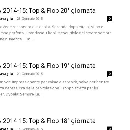
A 2014-15: Top & Flop 20° giornata
avaglia
-
28 Gennaio 2015
0
o: Vede rossonero e si esalta. Seconda doppietta al Milan e
mpo perfetto. Grandioso. Ekdal: Inesauribile nel creare sempre
tà numerica. E' in...
A 2014-15: Top & Flop 19° giornata
avaglia
-
21 Gennaio 2015
0
novic: Impressionante per calma e serenità, salva per ben tre
rta nerazzurra dalla capitolazione. Troppo stretta per lui
ter. Dybala: Sempre lui,...
A 2014-15: Top & Flop 18° giornata
avaglia
-
14 Gennaio 2015
0