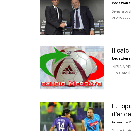
Redazione
Siviglia to
pronostico 
Il calc
Redazione
INIZIA A P
È iniziato 
Europa
d’anda
Armando Z
Devastante: