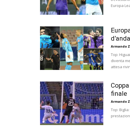
Europa Leag
Europa
d’anda
Armando Z
Top: Higua
diventa men
attesa rivin
Coppa 
finale
Armando Z
Top: Bigli
prestazione