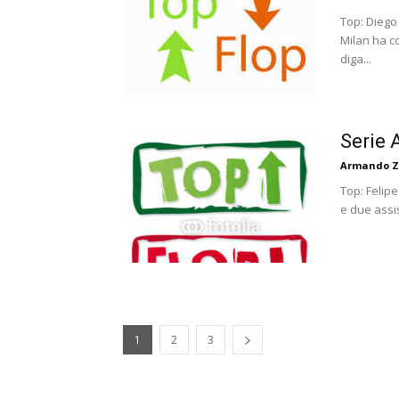
Top: Diego
Milan ha c
diga...
Serie 
Armando Z
Top: Felip
e due assis
1
2
3