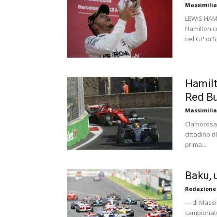
Massimili
LEWIS HAM
Hamilton co
nel GP di S
Hamilt
Red Bu
Massimili
Clamorosa v
cittadino d
prima...
Baku, 
Redazione
--- di Mas
campionato