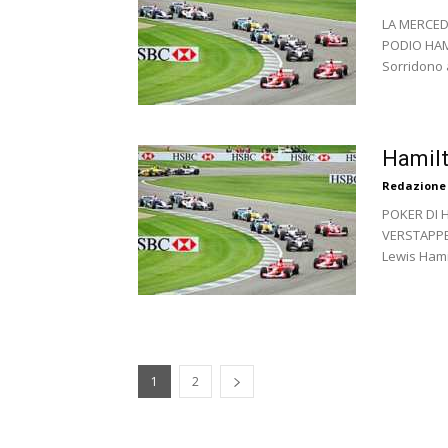
LA MERCED
PODIO HAM
Sorridono a 
Hamilt
Redazione
POKER DI 
VERSTAPPEN
Lewis Hamil
1
2