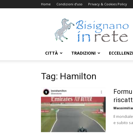
Home
Condizioni d’uso
Privacy & Cookies Policy
Bisignanoinrete.com
CITTÀ
TRADIZIONI
ECCELLENZ
Tag: Hamilton
Formul
riscat
Massimili
Il mondial
e subito sa