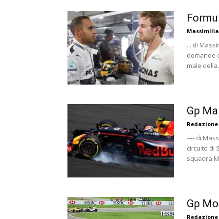
Formul
Massimili
... di Mass
domande da
male della.
Gp Mal
Redazione
---- di Mas
circuito di
squadra Ma
Gp Mon
Redazione