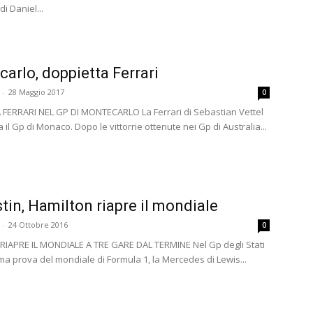
di Daniel...
arlo, doppietta Ferrari
-
28 Maggio 2017
0
FERRARI NEL GP DI MONTECARLO La Ferrari di Sebastian Vettel
a il Gp di Monaco. Dopo le vittorrie ottenute nei Gp di Australia...
tin, Hamilton riapre il mondiale
-
24 Ottobre 2016
0
IAPRE IL MONDIALE A TRE GARE DAL TERMINE Nel Gp degli Stati
ma prova del mondiale di Formula 1, la Mercedes di Lewis...