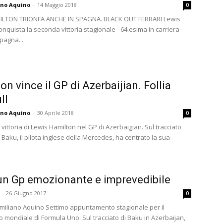
ano Aquino
-
14 Maggio 2018
0
ILTON TRIONFA ANCHE IN SPAGNA. BLACK OUT FERRARI Lewis
nquista la seconda vittoria stagionale - 64.esima in carriera -
pagna....
on vince il GP di Azerbaijian. Follia
ll
ano Aquino
-
30 Aprile 2018
0
ittoria di Lewis Hamilton nel GP di Azerbaigian. Sul tracciato
i Baku, il pilota inglese della Mercedes, ha centrato la sua
un Gp emozionante e imprevedibile
-
26 Giugno 2017
0
similiano Aquino Settimo appuntamento stagionale per il
 mondiale di Formula Uno. Sul tracciato di Baku in Azerbaijan,