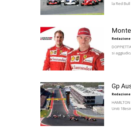
la Red Bull 
Montec
Redazione
DOPPIETTA 
si aggiudic
Gp Aus
Redazione
HAMILTON R
Uniti 18esi