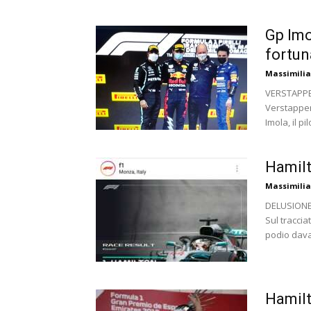
Gp Imo
fortun
Massimili
VERSTAPPE
Verstappen 
Imola, il p
Hamilt
Massimili
DELUSIONE 
Sul traccia
podio davan
Hamilt