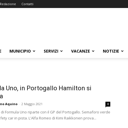
Redazione
Contatti
E
MUNICIPIO
SERVIZI
VACANZE
NOTIZIE
a Uno, in Portogallo Hamilton si
ta
ano Aquino
-
2 Maggio 2021
0
e di Formula Uno riparte con il GP del Portogallo. Semaforo verde
fety car in pista. L'Alfa Romeo di Kimi Raikkonen prova...