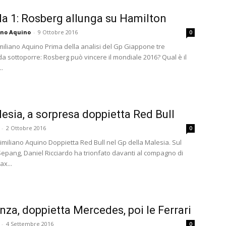
a 1: Rosberg allunga su Hamilton
ano Aquino
-
9 Ottobre 2016
0
imiliano Aquino Prima della analisi del Gp Giappone tre
 sottoporre: Rosberg può vincere il mondiale 2016? Qual è il
..
esia, a sorpresa doppietta Red Bull
-
2 Ottobre 2016
0
similiano Aquino Doppietta Red Bull nel Gp della Malesia. Sul
 Sepang, Daniel Ricciardo ha trionfato davanti al compagno di
x...
za, doppietta Mercedes, poi le Ferrari
-
4 Settembre 2016
0