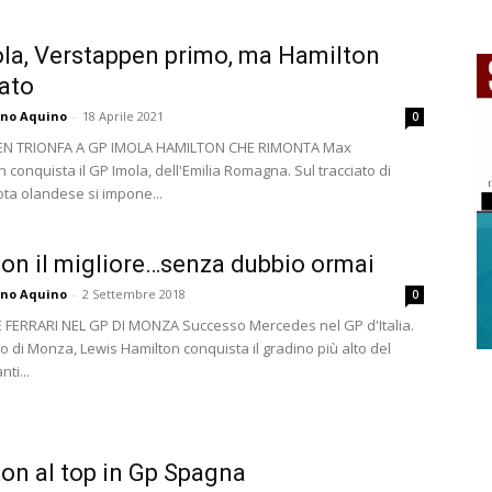
la, Verstappen primo, ma Hamilton
ato
ano Aquino
-
18 Aprile 2021
0
N TRIONFA A GP IMOLA HAMILTON CHE RIMONTA Max
conquista il GP Imola, dell'Emilia Romagna. Sul tracciato di
ilota olandese si impone...
on il migliore…senza dubbio ormai
ano Aquino
-
2 Settembre 2018
0
FERRARI NEL GP DI MONZA Successo Mercedes nel GP d'Italia.
to di Monza, Lewis Hamilton conquista il gradino più alto del
ti...
on al top in Gp Spagna