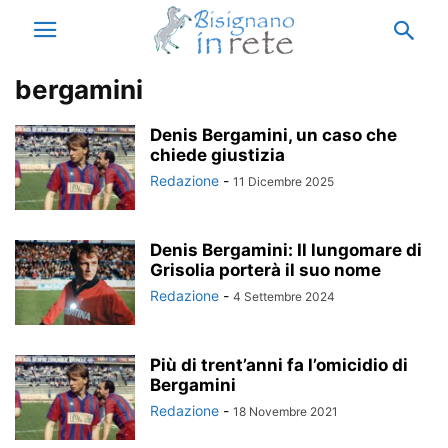
bergamini
Denis Bergamini, un caso che
chiede giustizia
Redazione
-
11 Dicembre 2025
Denis Bergamini: Il lungomare di
Grisolia porterà il suo nome
Redazione
-
4 Settembre 2024
Più di trent’anni fa l’omicidio di
Bergamini
Redazione
-
18 Novembre 2021