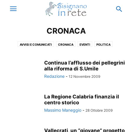
CRONACA
AVVISI E COMUNICATI
CRONACA
EVENTI
POLITICA
PUBBLICAZIONI
SPORT
Continua l’afflusso dei pellegrini
alla riforma di S.Umile
Redazione
-
12 Novembre 2009
La Regione Calabria finanzia il
centro storico
Massimo Maneggio
-
28 Ottobre 2009
Vallecrati, un “giovane” progetto