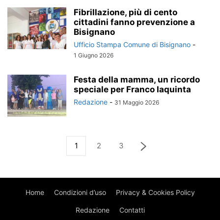
Fibrillazione, più di cento
cittadini fanno prevenzione a
Bisignano
Ufficio Stampa Comune di Bisignano
-
1 Giugno 2026
Festa della mamma, un ricordo
speciale per Franco Iaquinta
Redazione
-
31 Maggio 2026
1
2
3
Home
Condizioni d’uso
Privacy & Cookies Policy
Redazione
Contatti