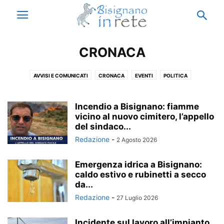
CRONACA
AVVISI E COMUNICATI
CRONACA
EVENTI
POLITICA
PUBBLICAZIONI
SPORT
Incendio a Bisignano: fiamme
vicino al nuovo cimitero, l’appello
del sindaco...
Redazione
-
2 Agosto 2026
Emergenza idrica a Bisignano:
caldo estivo e rubinetti a secco
da...
Redazione
-
27 Luglio 2026
Incidente sul lavoro all’impianto