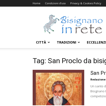
Home
Condizioni d’uso
Privacy & Cookies Policy
Bisignanoinrete.com
CITTÀ
TRADIZIONI
ECCELLENZ
Tag: San Proclo da bis
San Pr
Redazione
Un santo di
Bisignano 
competizion