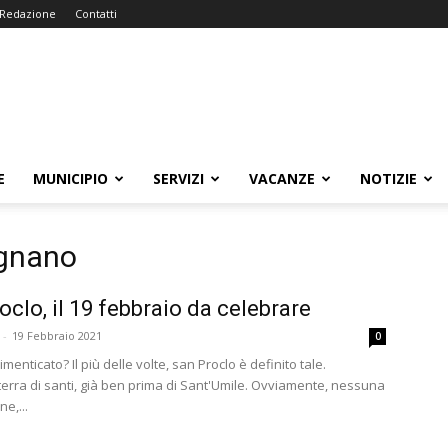
Redazione
Contatti
E
MUNICIPIO
SERVIZI
VACANZE
NOTIZIE
ignano
oclo, il 19 febbraio da celebrare
-
19 Febbraio 2021
0
menticato? Il più delle volte, san Proclo è definito tale.
terra di santi, già ben prima di Sant'Umile. Ovviamente, nessuna
e,...