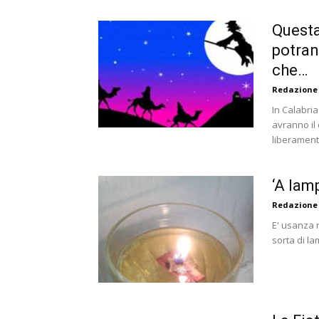
Questa
potran
che…
Redazione
In Calabria 
avranno il
liberamente
‘A lam
Redazione
E' usanza 
sorta di la