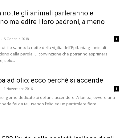
 notte gli animali parleranno e
no maledire i loro padroni, a meno
-
5 Gennaio 2018
1
tutti lo sanno: la notte della vigilia dell'Epifania gli animali
 dono della parola. E' convinzione che potranno esprimersi
, solo...
pa ad olio: ecco perchè si accende
-
1 Novembre 2016
1
nel giorno dedicato ai defunti accendere 'A lampa, ovvero una
mpada fai da te, usando l'olio ed un particolare fiore...