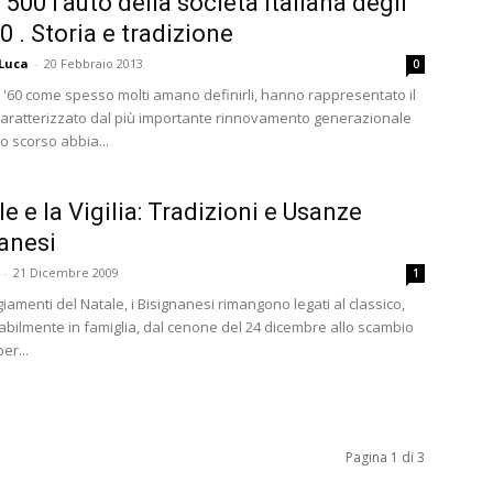
 500 l’auto della società italiana degli
0 . Storia e tradizione
 Luca
-
20 Febbraio 2013
0
ni '60 come spesso molti amano definirli, hanno rappresentato il
aratterizzato dal più importante rinnovamento generazionale
lo scorso abbia...
le e la Vigilia: Tradizioni e Usanze
anesi
-
21 Dicembre 2009
1
iamenti del Natale, i Bisignanesi rimangono legati al classico,
tabilmente in famiglia, dal cenone del 24 dicembre allo scambio
per...
Pagina 1 di 3