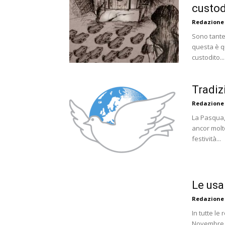
custod
Redazione
Sono tante 
questa è q
custodito...
Tradiz
Redazione
La Pasqua, 
ancor molt
festività...
Le usa
Redazione
In tutte le
Novembre, 