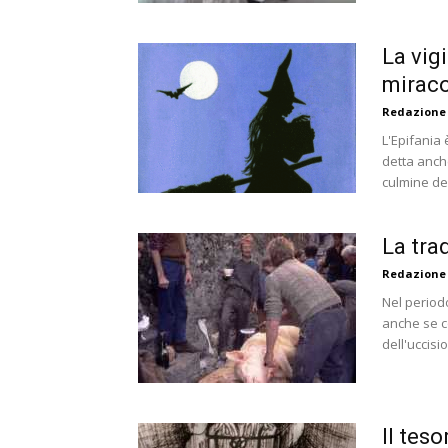
La vigi
miraco
Redazione
L'Epifania 
detta anch
culmine del
La tra
Redazione
Nel periodo
anche se co
dell'uccisio
Il teso