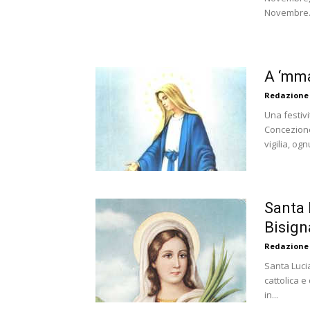
Novembre.
A ‘mm
Redazione
Una festiv
Concezione,
vigilia, ogn
Santa 
Bisign
Redazione
Santa Luci
cattolica e
in...