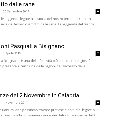
ito dalle rane
-
20 Settembre 2017
0
le leggende legate alla storia del nostro territorio. Una tra
uella del tesoro custodito dalle rane. La leggenda del tesoro
ioni Pasquali a Bisignano
-
1 Aprile 2010
2
a Bisignano, è una delle festività più sentite. La religiosità,
o presente è certo una delle ragioni del successo delle
nze del 2 Novembre in Calabria
-
1 Novembre 2011
0
 regioni italiane possiamo trovare pratiche e abitudini legate al 2
il giorno della commemorazione dei defunti. Le usanze del 2