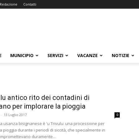
Redazione
Contatti
E
MUNICIPIO
SERVIZI
VACANZE
NOTIZIE
ulu antico rito dei contadini di
ano per implorare la pioggia
-
13 Luglio 2017
0
a usanza bisignanese è 'u Trivulu: una processione per
a pioggia durante i periodi di siccità, che specialmente in
ompromettevano duramente...