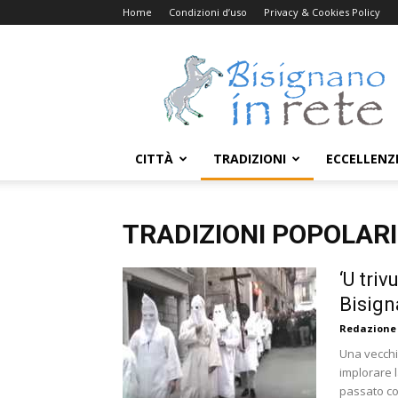
Home
Condizioni d’uso
Privacy & Cookies Policy
Bisignanoinrete.com
CITTÀ
TRADIZIONI
ECCELLENZ
TRADIZIONI POPOLARI
‘U triv
Bisign
Redazione
Una vecchi
implorare l
passato c