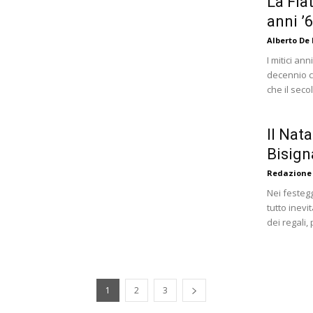
La Fiat
anni ’6
Alberto De
I mitici an
decennio c
che il seco
Il Nata
Bisign
Redazione
Nei festegg
tutto inevi
dei regali, 
1
2
3