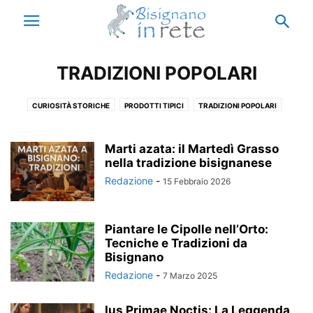
TRADIZIONI POPOLARI
CURIOSITÀ STORICHE
PRODOTTI TIPICI
TRADIZIONI POPOLARI
Marti azata: il Martedì Grasso
nella tradizione bisignanese
Redazione
-
15 Febbraio 2026
Piantare le Cipolle nell’Orto:
Tecniche e Tradizioni da
Bisignano
Redazione
-
7 Marzo 2025
Ius Primae Noctis: La Leggenda