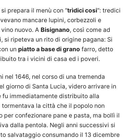
 si prepara il menù con “
trìdici cosi
“: tredici
 dovevano mancare lupini, corbezzoli e
il vino nuovo. A
Bisignano
, così come ad
ti, si ripeteva un rito di origine pagana: Si
 con un
piatto a base di grano
farro, detto
ibuito tra i vicini di casa ed i poveri.
i nel 1646, nel corso di una tremenda
l giorno di Santa Lucia, videro arrivare in
 fu immediatamente distribuito alla
 tormentava la città che il popolo non
 per confezionare pane e pasta, ma bollì il
va dalla pentola. Negli anni successivi si
rato salvataggio consumando il 13 dicembre