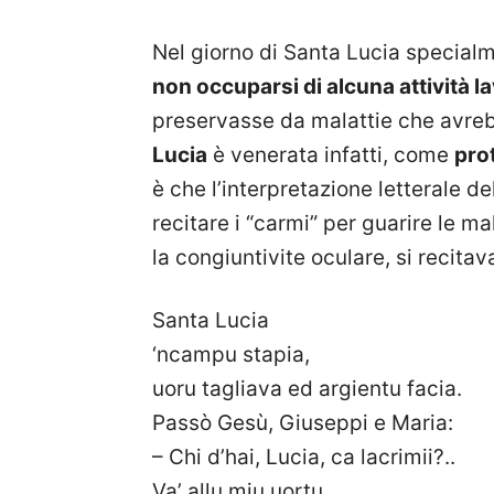
Nel giorno di Santa Lucia special
non occuparsi di alcuna attività l
preservasse da malattie che avrebb
Lucia
è venerata infatti, come
prot
è che l’interpretazione letterale de
recitare i “carmi” per guarire le ma
la congiuntivite oculare, si recitav
Santa Lucia
‘ncampu stapia,
uoru tagliava ed argientu facia.
Passò Gesù, Giuseppi e Maria:
– Chi d’hai, Lucia, ca lacrimii?..
Va’ allu miu uortu