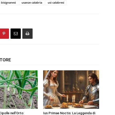
i bisignanesi
usanze calabria
usi calabresi
UTORE
Cipolle nell’Orto:
Ius Primae Noctis: La Leggenda di