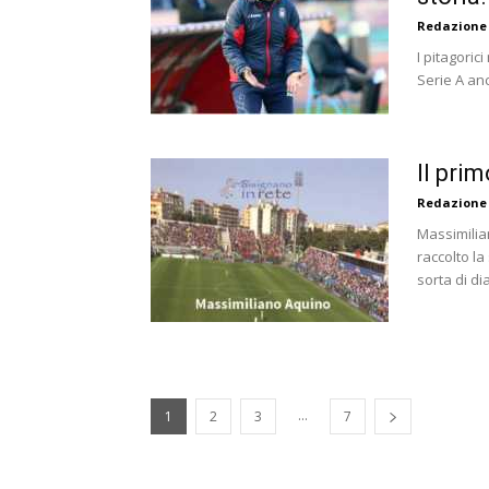
Redazione
I pitagoric
Serie A anc
Il pri
Redazione
Massimilian
raccolto la
sorta di dia
...
1
2
3
7