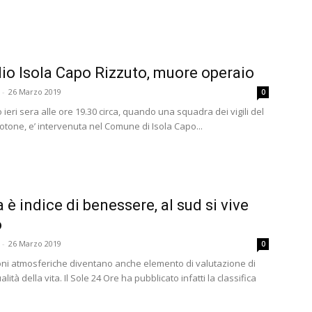
io Isola Capo Rizzuto, muore operaio
-
26 Marzo 2019
0
 ieri sera alle ore 19.30 circa, quando una squadra dei vigili del
otone, e’ intervenuta nel Comune di Isola Capo...
a è indice di benessere, al sud si vive
o
-
26 Marzo 2019
0
oni atmosferiche diventano anche elemento di valutazione di
lità della vita. Il Sole 24 Ore ha pubblicato infatti la classifica