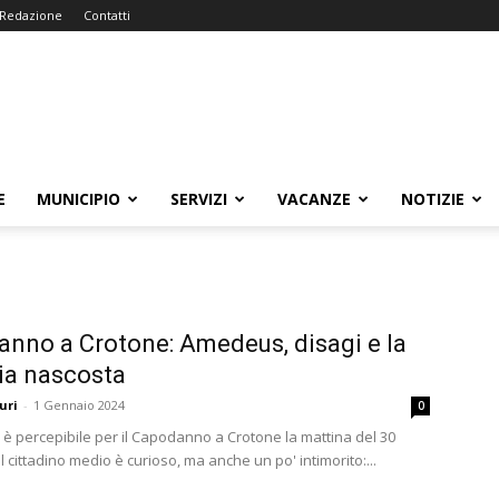
Redazione
Contatti
E
MUNICIPIO
SERVIZI
VACANZE
NOTIZIE
nno a Crotone: Amedeus, disagi e la
ia nascosta
uri
-
1 Gennaio 2024
0
o è percepibile per il Capodanno a Crotone la mattina del 30
l cittadino medio è curioso, ma anche un po' intimorito:...