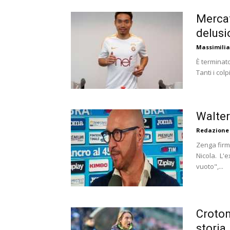
Mercat
delusi
Massimili
È terminato
Tanti i colp
Walter
Redazione
Zenga firm
Nicola. L'e
vuoto",...
Croton
storia