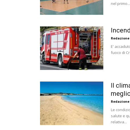
nel primo...
Incend
Redazione
E' accaduto
fuoco di Cr
Il clim
megli
Redazione
Le condizi
salute e qua
relativa...