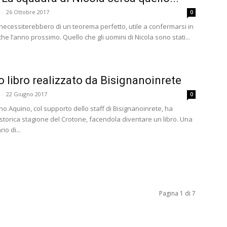
-
26 Ottobre 2017
0
i necessiterebbero di un teorema perfetto, utile a confermarsi in
he l’anno prossimo. Quello che gli uomini di Nicola sono stati...
mo libro realizzato da Bisignanoinrete
-
22 Giugno 2017
0
o Aquino, col supporto dello staff di Bisignanoinrete, ha
 storica stagione del Crotone, facendola diventare un libro. Una
rio di...
Pagina 1 di 7