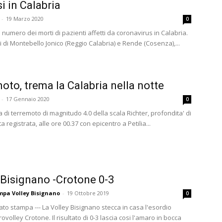
i in Calabria
-
19 Marzo 2020
0
il numero dei morti di pazienti affetti da coronavirus in Calabria.
 di Montebello Jonico (Reggio Calabria) e Rende (Cosenza),...
oto, trema la Calabria nella notte
-
17 Gennaio 2020
0
di terremoto di magnitudo 4.0 della scala Richter, profondita' di
ta registrata, alle ore 00.37 con epicentro a Petilia...
 Bisignano -Crotone 0-3
ampa Volley Bisignano
-
19 Ottobre 2019
0
to stampa --- La Volley Bisignano stecca in casa l'esordio
rovolley Crotone. Il risultato di 0-3 lascia cosi l'amaro in bocca