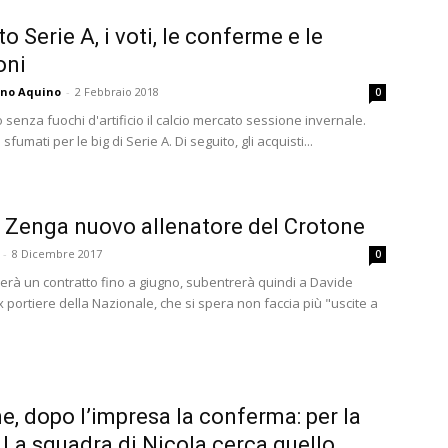
o Serie A, i voti, le conferme e le
oni
ano Aquino
-
2 Febbraio 2018
0
 senza fuochi d'artificio il calcio mercato sessione invernale.
i sfumati per le big di Serie A. Di seguito, gli acquisti...
 Zenga nuovo allenatore del Crotone
-
8 Dicembre 2017
0
erà un contratto fino a giugno, subentrerà quindi a Davide
x portiere della Nazionale, che si spera non faccia più "uscite a
e, dopo l’impresa la conferma: per la
. La squadra di Nicola cerca quello...