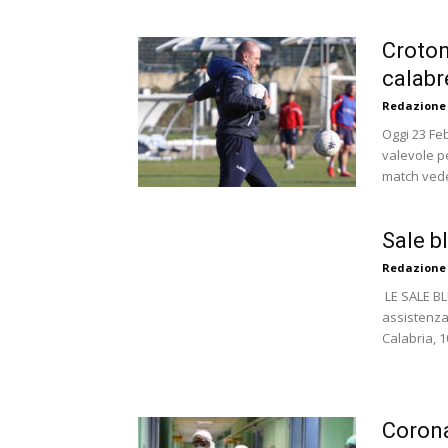
Croton
calabr
Redazione
Oggi 23 Fe
valevole pe
match vede
Sale bl
Redazione
LE SALE BL
assistenza 
Calabria, 1
Corona