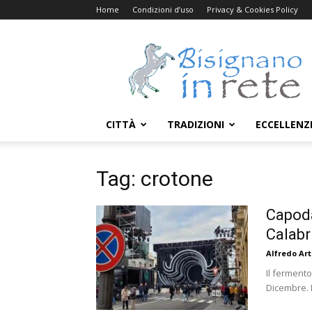
Home
Condizioni d’uso
Privacy & Cookies Policy
Bisignanoinrete.com
CITTÀ
TRADIZIONI
ECCELLENZ
Tag: crotone
Capoda
Calabr
Alfredo Art
Il ferment
Dicembre. I