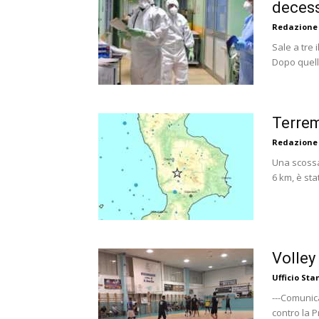
decess
Redazione
Sale a tre 
Dopo quelli
Terrem
Redazione
Una scossa 
6 km, è sta
Volley
Ufficio St
---Comunica
contro la P