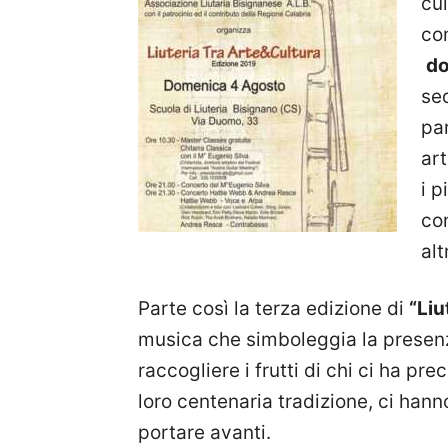
cul
co
do
sed
pa
art
i p
co
altr
Parte così la terza edizione di
“Liu
musica che simboleggia la presenza
raccogliere i frutti di chi ci ha pre
loro centenaria tradizione, ci ha
portare avanti.