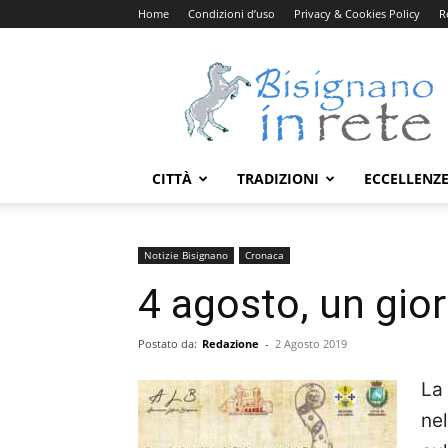
Home
Condizioni d’uso
Privacy & Cookies Policy
R
Bisignanoinrete.com
CITTÀ
TRADIZIONI
ECCELLENZ
Notizie Bisignano
Cronaca
4 agosto, un giorn
Postato da:
Redazione
-
2 Agosto 2019
La
nel