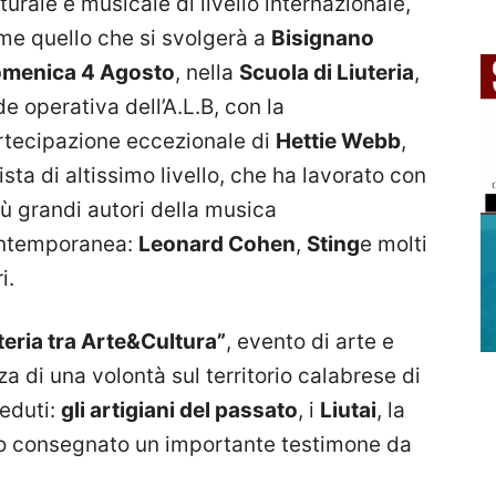
turale e musicale di livello internazionale,
me quello che si svolgerà a
Bisignano
menica 4 Agosto
, nella
Scuola di Liuteria
,
e operativa dell’A.L.B, con la
rtecipazione eccezionale di
Hettie Webb
,
ista di altissimo livello, che ha lavorato con
iù grandi autori della musica
ntemporanea:
Leonard Cohen
,
Sting
e molti
i.
teria tra Arte&Cultura”
, evento di arte e
 di una volontà sul territorio calabrese di
ceduti:
gli artigiani del passato
, i
Liutai
, la
nno consegnato un importante testimone da