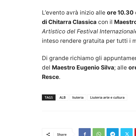
L’evento avrà inizio alle
ore 10.30
di Chitarra Classica
con il
Maestro
Artistico del Festival Internaziona
inteso rendere gratuita per tutti i 
Di grande richiamo gli appuntament
del
Maestro Eugenio Silva
; alle
or
Resce
.
TAGS
ALB
liuteria
Liuteria arte e cultura
Share