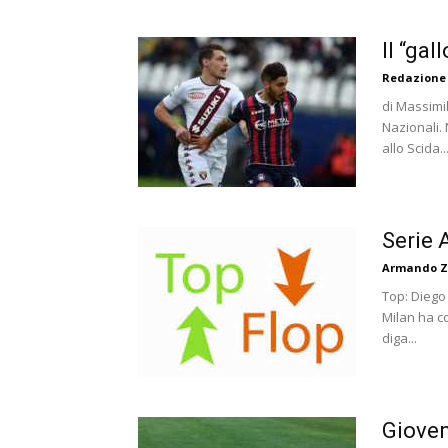
Il “gal
Redazione
di Massimi
Nazionali. 
allo Scida..
Serie 
Armando Z
Top: Diego
Milan ha c
diga...
Gioven