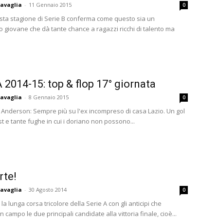
avaglia
-
11 Gennaio 2015
0
ta stagione di Serie B conferma come questo sia un
 giovane che dà tante chance a ragazzi ricchi di talento ma
A 2014-15: top & flop 17° giornata
avaglia
-
8 Gennaio 2015
0
e Anderson: Sempre più su l'ex incompreso di casa Lazio. Un gol
t e tante fughe in cui i doriano non possono...
rte!
avaglia
-
30 Agosto 2014
0
 la lunga corsa tricolore della Serie A con gli anticipi che
 campo le due principali candidate alla vittoria finale, cioè...