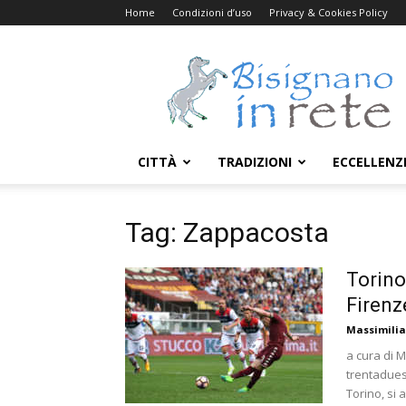
Home
Condizioni d’uso
Privacy & Cookies Policy
Bisignanoinrete.com
CITTÀ
TRADIZIONI
ECCELLENZ
Tag: Zappacosta
Torino
Firenz
Massimili
a cura di 
trentadues
Torino, si 