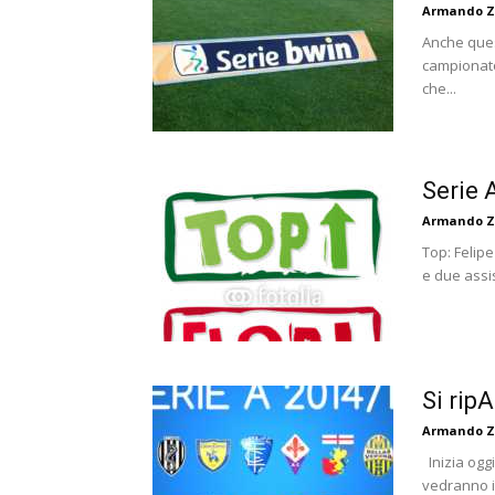
Armando Z
Anche ques
campionato
che...
Serie 
Armando Z
Top: Felip
e due assis
Si ripA
Armando Z
Inizia oggi
vedranno in