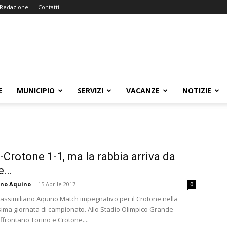
Redazione
Contatti
E
MUNICIPIO
SERVIZI
VACANZE
NOTIZIE
-Crotone 1-1, ma la rabbia arriva da
e…
ano Aquino
-
15 Aprile 2017
0
Massimiliano Aquino Match impegnativo per il Crotone nella
ima giornata di campionato. Allo Stadio Olimpico Grande
affrontano Torino e Crotone....