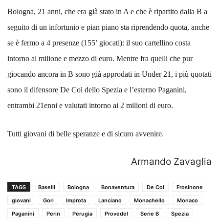
Bologna, 21 anni, che era già stato in A e che è ripartito dalla B a
seguito di un infortunio e pian piano sta riprendendo quota, anche
se è fermo a 4 presenze (155’ giocati): il suo cartellino costa
intorno al milione e mezzo di euro. Mentre fra quelli che pur
giocando ancora in B sono già approdati in Under 21, i più quotati
sono il difensore De Col dello Spezia e l’esterno Paganini,
entrambi 21enni e valutati intorno ai 2 milioni di euro.
Tutti giovani di belle speranze e di sicuro avvenire.
Armando Zavaglia
TAGS
Baselli
Bologna
Bonaventura
De Col
Frosinone
giovani
Gori
Improta
Lanciano
Monachello
Monaco
Paganini
Perin
Perugia
Provedel
Serie B
Spezia