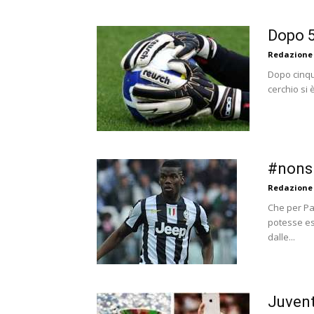
Dopo 5
Redazione
Dopo cinque
cerchio si 
#nons
Redazione
Che per Pau
potesse es
dalle...
Juvent