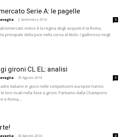
mercato Serie A: le pagelle
avaglia
-
2 Settembre 2014
0
calciomercato estivo è la regina degli acquisti è la Roma,
a principale della Juve nella corsa al titolo. I giallorossi negli
gi gironi CL EL: analisi
avaglia
-
30 Agosto 2014
0
adre italiane in gioco nelle competizioni europee hanno
le loro rivali nella fase a gironi. Partiamo dalla Champions
e e Roma,...
rte!
avaglia
-
30 Agosto 2014
0