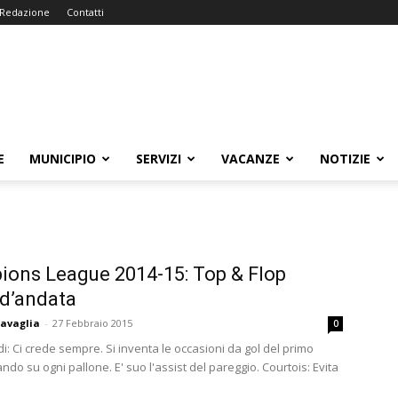
Redazione
Contatti
E
MUNICIPIO
SERVIZI
VACANZE
NOTIZIE
ons League 2014-15: Top & Flop
 d’andata
avaglia
-
27 Febbraio 2015
0
i: Ci crede sempre. Si inventa le occasioni da gol del primo
ndo su ogni pallone. E' suo l'assist del pareggio. Courtois: Evita