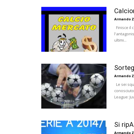
Calcio
Armando Z
Finisce il 
l'antagonist
ultimi...
Sorteg
Armando Z
Le sei squ
conosciuto 
League: Juv
Si ripA
Armando Z