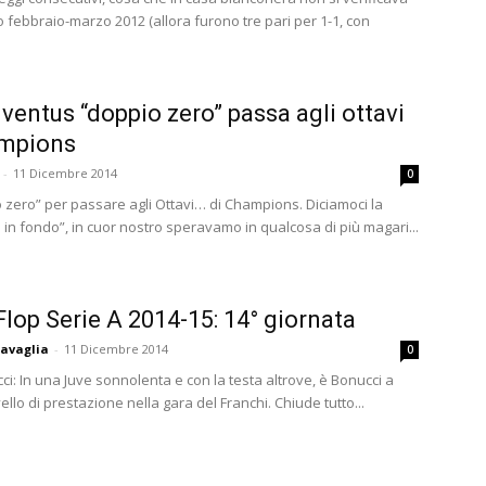
 febbraio-marzo 2012 (allora furono tre pari per 1-1, con
ventus “doppio zero” passa agli ottavi
ampions
-
11 Dicembre 2014
0
 zero” per passare agli Ottavi… di Champions. Diciamoci la
o in fondo”, in cuor nostro speravamo in qualcosa di più magari...
Flop Serie A 2014-15: 14° giornata
avaglia
-
11 Dicembre 2014
0
i: In una Juve sonnolenta e con la testa altrove, è Bonucci a
ivello di prestazione nella gara del Franchi. Chiude tutto...