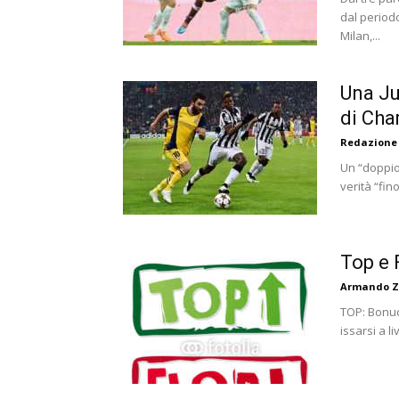
dal periodo
Milan,...
Una Ju
di Ch
Redazione
Un “doppio
verità “fin
Top e 
Armando Z
TOP: Bonucc
issarsi a l