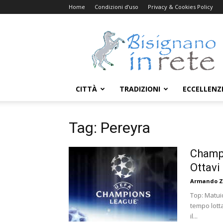
Home
Condizioni d’uso
Privacy & Cookies Policy
Bisignanoinrete.com
CITTÀ
TRADIZIONI
ECCELLENZ
Tag: Pereyra
Champi
Ottavi
Armando Z
Top: Matuid
tempo lotta
il...