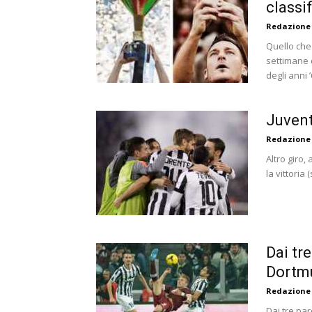
classi
Redazione
Quello che 
settimane 
degli anni ’
Juvent
Redazione
Altro giro,
la vittoria
Dai tr
Dortm
Redazione
Dai tre par