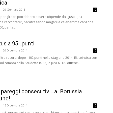
fica
-
20 Gennaio 2015
0
per gli altri potrebbero essere (dipende dai gusti…) “3
da raccontare”, parafrasando magari la celeberrima canzone
60, per la...
us a 95…punti
-
20 Dicembre 2014
0
 altro record: dopo i 102 punti nella stagione 2014-15, coincisa con
 (sul campo) dello Scudetto n. 32, la JUVENTUS ottiene...
e pareggi consecutivi…al Borussia
und!
-
16 Dicembre 2014
0
eggi consecutivi, cosa che in casa bianconera non si verificava