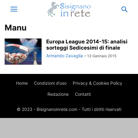
Manu
Europa League 2014-15: analisi
sorteggi Sedicesimi di finale
Armando Zavaglia
-
13 Gennaio 2015
Home
Condizioni d’uso
Privacy & Cookies Policy
Redazione
Contatti
© 2023 - Bisignanoinrete.com - Tutti i diritti riservati