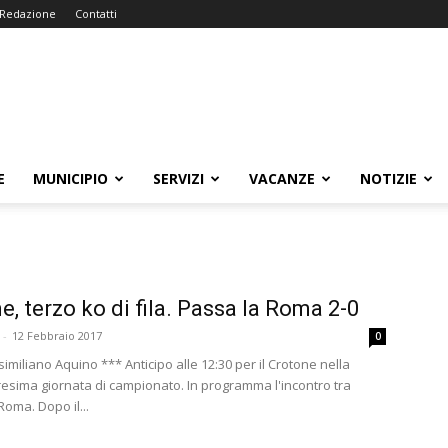
Redazione
Contatti
E
MUNICIPIO
SERVIZI
VACANZE
NOTIZIE
e, terzo ko di fila. Passa la Roma 2-0
-
12 Febbraio 2017
0
imiliano Aquino *** Anticipo alle 12:30 per il Crotone nella
resima giornata di campionato. In programma l'incontro tra
oma. Dopo il...