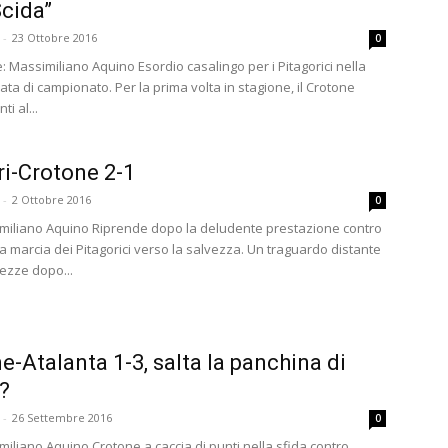
Scida”
-
23 Ottobre 2016
0
 Massimiliano Aquino Esordio casalingo per i Pitagorici nella
ta di campionato. Per la prima volta in stagione, il Crotone
i al...
ri-Crotone 2-1
-
2 Ottobre 2016
0
similiano Aquino Riprende dopo la deludente prestazione contro
 la marcia dei Pitagorici verso la salvezza. Un traguardo distante
hezze dopo...
e-Atalanta 1-3, salta la panchina di
?
-
26 Settembre 2016
0
imiliano Aquino Crotone a caccia di punti nella sfida contro