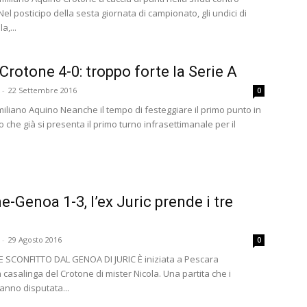
 Nel posticipo della sesta giornata di campionato, gli undici di
a,...
rotone 4-0: troppo forte la Serie A
-
22 Settembre 2016
0
miliano Aquino Neanche il tempo di festeggiare il primo punto in
che già si presenta il primo turno infrasettimanale per il
e-Genoa 1-3, l’ex Juric prende i tre
-
29 Agosto 2016
0
 SCONFITTO DAL GENOA DI JURIC È iniziata a Pescara
 casalinga del Crotone di mister Nicola. Una partita che i
anno disputata...