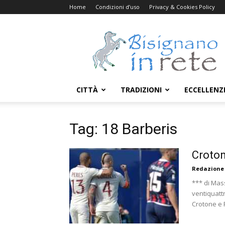
Home
Condizioni d’uso
Privacy & Cookies Policy
Bisignanoinrete.com
CITTÀ
TRADIZIONI
ECCELLENZ
Tag: 18 Barberis
Croton
Redazione
*** di Mass
ventiquatt
Crotone e R