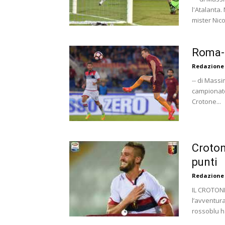
l'Atalanta.
mister Nicol
Roma-C
Redazione
-- di Massi
campionato 
Crotone...
Croton
punti
Redazione
IL CROTONE
l’avventura
rossoblu h