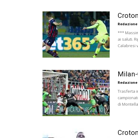
Crotone
Redazione
*** Massim
ai saluti. 
Calabresi v
Milan-
Redazione
Trasferta i
campionato.
di Montella
Croton