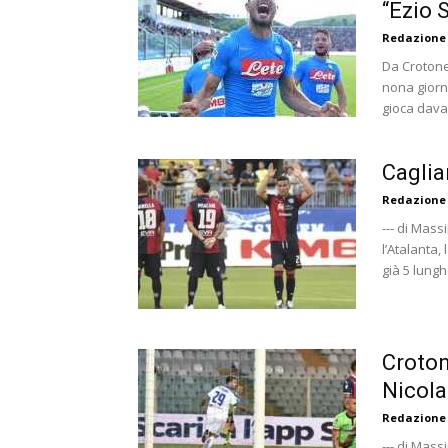
“Ezio 
Redazione
Da Crotone:
nona giorna
gioca davant
Caglia
Redazione
--- di Mas
l’Atalanta,
già 5 lung
Croton
Nicola
Redazione
--- di Mass