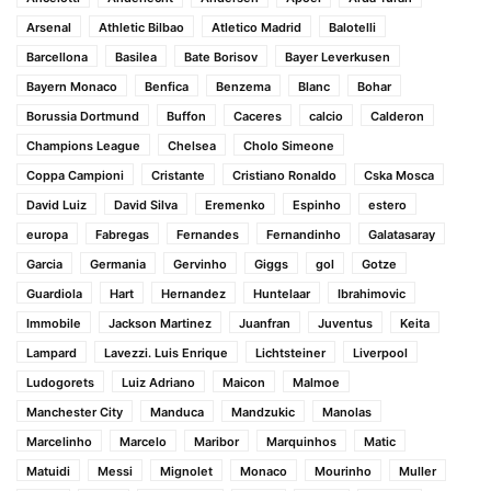
Arsenal
Athletic Bilbao
Atletico Madrid
Balotelli
Barcellona
Basilea
Bate Borisov
Bayer Leverkusen
Bayern Monaco
Benfica
Benzema
Blanc
Bohar
Borussia Dortmund
Buffon
Caceres
calcio
Calderon
Champions League
Chelsea
Cholo Simeone
Coppa Campioni
Cristante
Cristiano Ronaldo
Cska Mosca
David Luiz
David Silva
Eremenko
Espinho
estero
europa
Fabregas
Fernandes
Fernandinho
Galatasaray
Garcia
Germania
Gervinho
Giggs
gol
Gotze
Guardiola
Hart
Hernandez
Huntelaar
Ibrahimovic
Immobile
Jackson Martinez
Juanfran
Juventus
Keita
Lampard
Lavezzi. Luis Enrique
Lichtsteiner
Liverpool
Ludogorets
Luiz Adriano
Maicon
Malmoe
Manchester City
Manduca
Mandzukic
Manolas
Marcelinho
Marcelo
Maribor
Marquinhos
Matic
Matuidi
Messi
Mignolet
Monaco
Mourinho
Muller