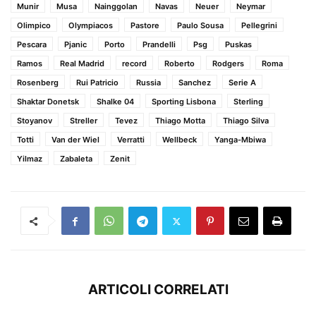
Munir
Musa
Nainggolan
Navas
Neuer
Neymar
Olimpico
Olympiacos
Pastore
Paulo Sousa
Pellegrini
Pescara
Pjanic
Porto
Prandelli
Psg
Puskas
Ramos
Real Madrid
record
Roberto
Rodgers
Roma
Rosenberg
Rui Patricio
Russia
Sanchez
Serie A
Shaktar Donetsk
Shalke 04
Sporting Lisbona
Sterling
Stoyanov
Streller
Tevez
Thiago Motta
Thiago Silva
Totti
Van der Wiel
Verratti
Wellbeck
Yanga-Mbiwa
Yilmaz
Zabaleta
Zenit
ARTICOLI CORRELATI