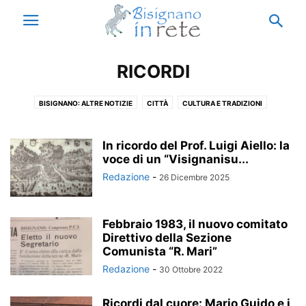
RICORDI
BISIGNANO: ALTRE NOTIZIE
CITTÀ
CULTURA E TRADIZIONI
ECCELLENZE
ISTITUTO ENZO SICILIANO
MUNICIPIO
NOTIZIE BISIGNANO
NOTIZIE CALABRIA
NOTIZIE ESTERO
In ricordo del Prof. Luigi Aiello: la
NOTIZIE ITALIA
voce di un “Visignanisu...
PARODIA
RICORDI
THIS IS ACRI
VACANZE A BISIGNANO
Redazione
-
26 Dicembre 2025
Febbraio 1983, il nuovo comitato
Direttivo della Sezione
Comunista “R. Mari”
Redazione
-
30 Ottobre 2022
Ricordi dal cuore: Mario Guido e i