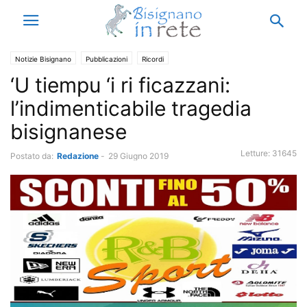
Notizie Bisignano
Pubblicazioni
Ricordi
‘U tiempu ‘i ri ficazzani:
l’indimenticabile tragedia
bisignanese
Letture:
31645
Postato da:
Redazione
-
29 Giugno 2019