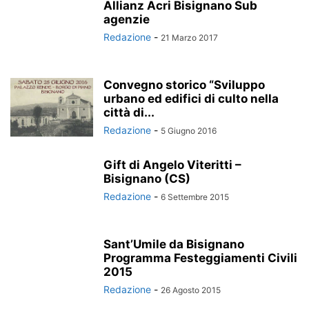
Allianz Acri Bisignano Sub
agenzie
Redazione
-
21 Marzo 2017
Convegno storico “Sviluppo
urbano ed edifici di culto nella
città di...
Redazione
-
5 Giugno 2016
Gift di Angelo Viteritti –
Bisignano (CS)
Redazione
-
6 Settembre 2015
Sant’Umile da Bisignano
Programma Festeggiamenti Civili
2015
Redazione
-
26 Agosto 2015