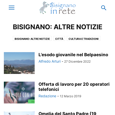
BISIGNANO: ALTRE NOTIZIE
BISIGNANO: ALTRE NOTIZIE
CITTÀ
CULTURA E TRADIZIONI
ECCELLENZE
ISTITUTO ENZO SICILIANO
MUNICIPIO
NOTIZIE BISIGNANO
NOTIZIE CALABRIA
NOTIZIE ESTERO
L’esodo giovanile nel Belpaesino
NOTIZIE ITALIA
PARODIA
RICORDI
THIS IS ACRI
Alfredo Arturi
-
27 Dicembre 2022
VACANZE A BISIGNANO
Offerta di lavoro per 20 operatori
telefonici
Redazione
-
12 Marzo 2019
Omelia del Santo Padre (19