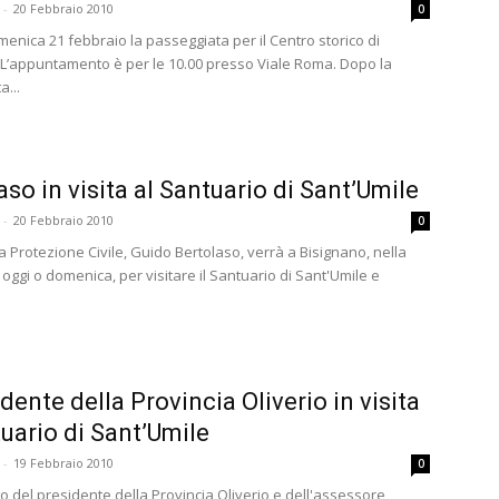
-
20 Febbraio 2010
0
menica 21 febbraio la passeggiata per il Centro storico di
 L’appuntamento è per le 10.00 presso Viale Roma. Dopo la
...
aso in visita al Santuario di Sant’Umile
-
20 Febbraio 2010
0
la Protezione Civile, Guido Bertolaso, verrà a Bisignano, nella
 oggi o domenica, per visitare il Santuario di Sant'Umile e
idente della Provincia Oliverio in visita
tuario di Sant’Umile
-
19 Febbraio 2010
0
o del presidente della Provincia Oliverio e dell'assessore