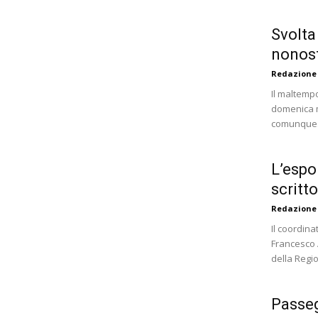
Svolta
nonost
Redazione
Il maltemp
domenica ma
comunque. 
L’espo
scritt
Redazione
Il coordina
Francesco A
della Regio
Passeg