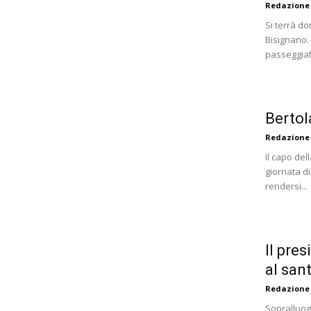
Redazione
Si terrà do
Bisignano.
passeggiata
Bertol
Redazione
Il capo del
giornata di
rendersi...
Il pres
al san
Redazione
Sopralluog