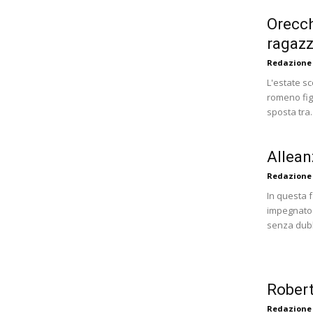
Orecch
ragazz
Redazione
L'estate s
romeno figl
sposta tra..
Alleanz
Redazione
In questa f
impegnato n
senza dubbi
Robert
Redazione