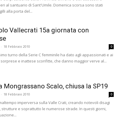
eri al santuario di Sant'Umile. Domenica scorsa sono stati
illi alla porta del...
olo Vallecrati 15a giornata con
se
-
18 Febbraio 2010
0
simo turno della Serie C femminile ha dato agli appassionati e ai
e sorprese e inattese sconfitte, che danno maggior verve al...
a Mongrassano Scalo, chiusa la SP19
-
18 Febbraio 2010
0
 maltempo imperversa sulla Valle Crati, creando notevoli disagi
, strutture e soprattutto le numerose strade. In questi giorni,
uazione...