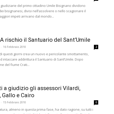
giudiziarie del primo cittadino Umile Bisignano dividono
dei bisignanesi, divisi nell’assolvere o nello scagionare il
aggiori impeti arrivano dal mondo...
 A rischio il Santuario del Sant’Umile
-
16 Febbraio 2010
2
 di questi giorni crea un nuovo e pericolante smottamento,
 intaccare addirittura il Santuario di Sant’Umile. Dopo
ne del fiume Crati...
i a giudizio gli assessori Vilardi,
, Gallo e Cairo
-
15 Febbraio 2010
0
tura, almeno in questa prima fase, ha dato ragione, su tutti i