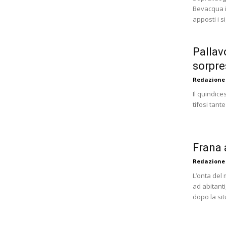
Bevacqua i
apposti i sig
Pallav
sorpre
Redazione
Il quindice
tifosi tant
Frana 
Redazione
L’onta del
ad abitanti
dopo la sit