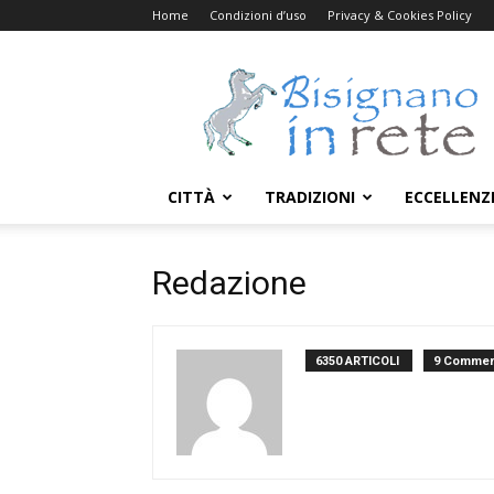
Home
Condizioni d’uso
Privacy & Cookies Policy
Bisignanoinrete.com
CITTÀ
TRADIZIONI
ECCELLENZ
Redazione
6350 ARTICOLI
9 Commen