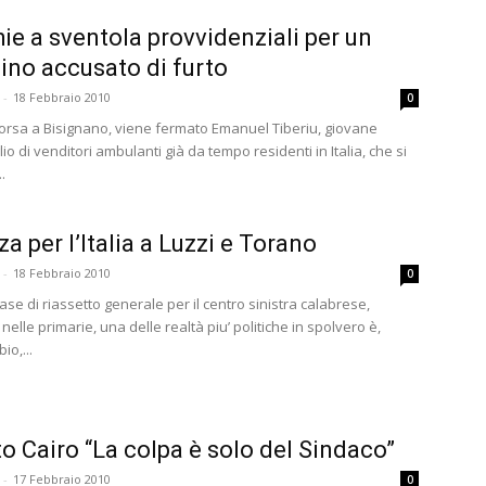
ie a sventola provvidenziali per un
ino accusato di furto
-
18 Febbraio 2010
0
corsa a Bisignano, viene fermato Emanuel Tiberiu, giovane
io di venditori ambulanti già da tempo residenti in Italia, che si
.
a per l’Italia a Luzzi e Torano
-
18 Febbraio 2010
0
ase di riassetto generale per il centro sinistra calabrese,
elle primarie, una delle realtà piu’ politiche in spolvero è,
o,...
o Cairo “La colpa è solo del Sindaco”
-
17 Febbraio 2010
0