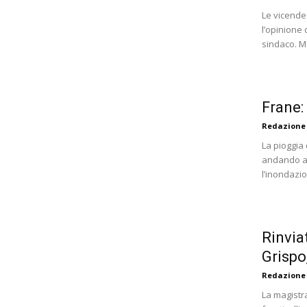
Le vicende 
l’opinione 
sindaco. M
Frane:
Redazione
La pioggia
andando ad
l’inondazio
Rinviat
Grispo
Redazione
La magistra