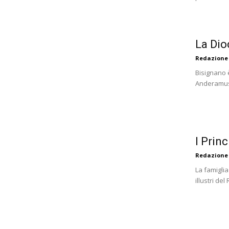
La Dio
Redazione
Bisignano è
Anderamus 
I Prin
Redazione
La famiglia
illustri de