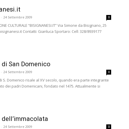
anesi.it
-
24 Settembre 2009
0
NE CULTURALE “BISIGNANESI.IT” Via Simone da Bisignano, 25
isignanesi.it Contatti: Gianluca Sportaro: Cell: 328/8939177
 di San Domenico
-
24 Settembre 2009
0
di S. Domenico risale al XV secolo, quando era parte integrante
to dei padri Domenicani, fondato nel 1475. Attualmente si
 dell’immacolata
-
24 Settembre 2009
0