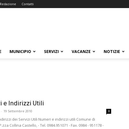
Redazione
Contatti
E
MUNICIPIO
SERVIZI
VACANZE
NOTIZIE
e Indirizzi Utili
-
19 Settembre 2010
0
dirizzi dei Servizi Utili Numeri e indirizzi utili Comune di
.zza Collina Castello, - Tel. 0984.951071 - Fax. 0984 - 951178 -