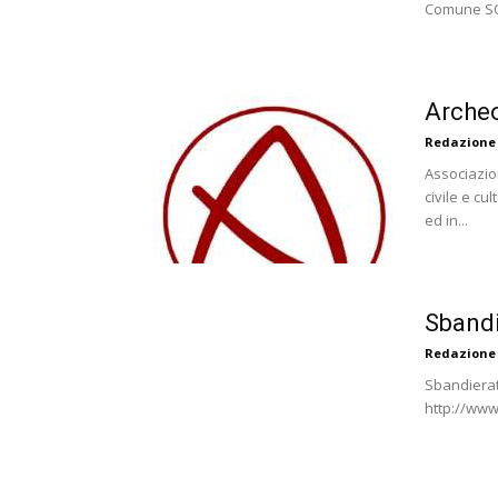
Comune SOS
Archeo
Redazione
Associazion
civile e cul
ed in...
Sbandi
Redazione
Sbandierat
http://www