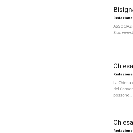
Bisign
Redazione
ASSOCIAZIO
Sito: www.b
Chiesa
Redazione
La Chiesa 
del Conven
possono...
Chiesa
Redazione