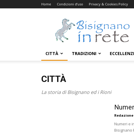
Home
Condizioni d’uso
Privacy & Cookies Policy
Bisignanoinrete.com
CITTÀ
TRADIZIONI
ECCELLENZ
CITTÀ
La storia di Bisignano ed i Rioni
Numeri 
Redazione
Numeri e in
Bisignano P