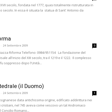
XVII secolo, fondata nel 1777, quasi totalmente ristrutturata in
o secolo. In essa è situata la statua di Sant' Antonio da
orma
-
24 Settembre 2009
0
 Piazza Riforma Telefono: 0984/951154 La fondazione del
ale all'inizio del XIII secolo, tra il 1219 e il 1222. Il complesso
fu soppresso dopo l'Unità...
tedrale (il Duomo)
-
24 Settembre 2009
1
signanese data antichissima origine, edificato addirittura nei
li cristiani, nel 745 aveva come vescovo un tal Andromaco
l Concilio Romano...