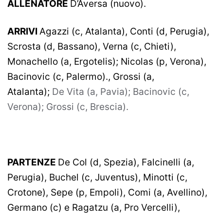
ALLENATORE
D’Aversa (nuovo).
ARRIVI
Agazzi (c, Atalanta), Conti (d, Perugia),
Scrosta (d, Bassano), Verna (c, Chieti),
Monachello (a, Ergotelis); Nicolas (p, Verona),
Bacinovic (c, Palermo)., Grossi (a,
Atalanta);
De Vita (a, Pavia); Bacinovic (c,
Verona); Grossi (c, Brescia).
PARTENZE
De Col (d, Spezia), Falcinelli (a,
Perugia), Buchel (c, Juventus), Minotti (c,
Crotone), Sepe (p, Empoli), Comi (a, Avellino),
Germano (c) e Ragatzu (a, Pro Vercelli),