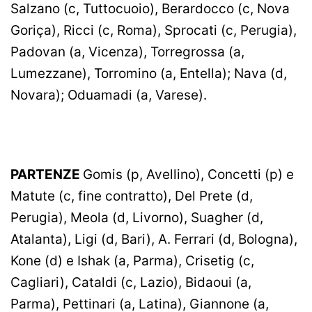
Salzano (c, Tuttocuoio), Berardocco (c, Nova
Goriça), Ricci (c, Roma), Sprocati (c, Perugia),
Padovan (a, Vicenza), Torregrossa (a,
Lumezzane), Torromino (a, Entella); Nava (d,
Novara); Oduamadi (a, Varese).
PARTENZE
Gomis (p, Avellino), Concetti (p) e
Matute (c, fine contratto), Del Prete (d,
Perugia), Meola (d, Livorno), Suagher (d,
Atalanta), Ligi (d, Bari), A. Ferrari (d, Bologna),
Kone (d) e Ishak (a, Parma), Crisetig (c,
Cagliari), Cataldi (c, Lazio), Bidaoui (a,
Parma), Pettinari (a, Latina), Giannone (a,