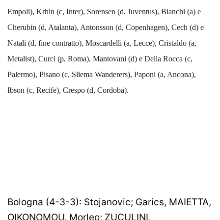
Empoli), Krhin (c, Inter), Sorensen (d, Juventus), Bianchi (a) e
Cherubin (d, Atalanta), Antonsson (d, Copenhagen), Cech (d) e
Natali (d, fine contratto), Moscardelli (a, Lecce), Cristaldo (a,
Metalist), Curci (p, Roma), Mantovani (d) e Della Rocca (c,
Palermo), Pisano (c, Sliema Wanderers), Paponi (a, Ancona),
Ibson (c, Recife), Crespo (d, Cordoba).
Bologna (4-3-3): Stojanovic; Garics, MAIETTA,
OIKONOMOU, Morleo; ZUCULINI,