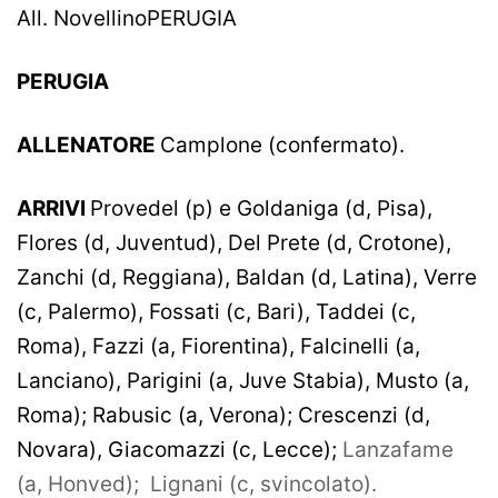
All. NovellinoPERUGIA
PERUGIA
ALLENATORE
Camplone (confermato).
ARRIVI
Provedel (p) e Goldaniga (d, Pisa),
Flores (d, Juventud), Del Prete (d, Crotone),
Zanchi (d, Reggiana), Baldan (d, Latina), Verre
(c, Palermo), Fossati (c, Bari), Taddei (c,
Roma), Fazzi (a, Fiorentina), Falcinelli (a,
Lanciano), Parigini (a, Juve Stabia), Musto (a,
Roma); Rabusic (a, Verona); Crescenzi (d,
Novara), Giacomazzi (c, Lecce);
Lanzafame
(a, Honved); Lignani (c, svincolato).