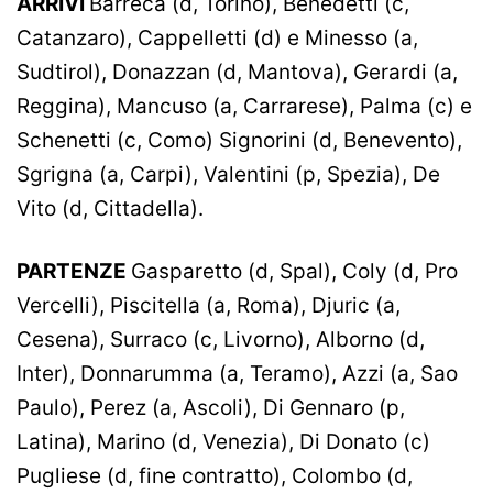
ARRIVI
Barreca (d, Torino), Benedetti (c,
Catanzaro), Cappelletti (d) e Minesso (a,
Sudtirol), Donazzan (d, Mantova), Gerardi (a,
Reggina), Mancuso (a, Carrarese), Palma (c) e
Schenetti (c, Como) Signorini (d, Benevento),
Sgrigna (a, Carpi), Valentini (p, Spezia), De
Vito (d, Cittadella).
PARTENZE
Gasparetto (d, Spal), Coly (d, Pro
Vercelli), Piscitella (a, Roma), Djuric (a,
Cesena), Surraco (c, Livorno), Alborno (d,
Inter), Donnarumma (a, Teramo), Azzi (a, Sao
Paulo), Perez (a, Ascoli), Di Gennaro (p,
Latina), Marino (d, Venezia), Di Donato (c)
Pugliese (d, fine contratto), Colombo (d,