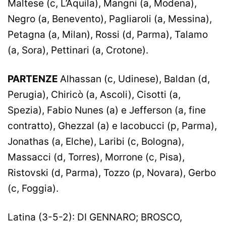
Maltese (c, L’Aquila), Mangni (a, Modena),
Negro (a, Benevento), Pagliaroli (a, Messina),
Petagna (a, Milan), Rossi (d, Parma), Talamo
(a, Sora), Pettinari (a, Crotone).
PARTENZE
Alhassan (c, Udinese), Baldan (d,
Perugia), Chiricò (a, Ascoli), Cisotti (a,
Spezia), Fabio Nunes (a) e Jefferson (a, fine
contratto), Ghezzal (a) e Iacobucci (p, Parma),
Jonathas (a, Elche), Laribi (c, Bologna),
Massacci (d, Torres), Morrone (c, Pisa),
Ristovski (d, Parma), Tozzo (p, Novara), Gerbo
(c, Foggia).
Latina (3-5-2): DI GENNARO; BROSCO,