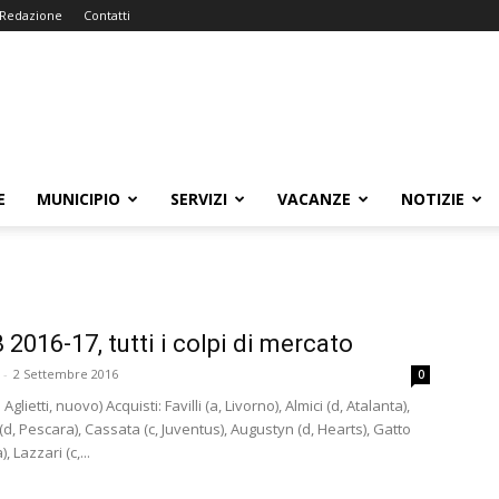
Redazione
Contatti
E
MUNICIPIO
SERVIZI
VACANZE
NOTIZIE
 2016-17, tutti i colpi di mercato
-
2 Settembre 2016
0
 Aglietti, nuovo) Acquisti: Favilli (a, Livorno), Almici (d, Atalanta),
(d, Pescara), Cassata (c, Juventus), Augustyn (d, Hearts), Gatto
, Lazzari (c,...