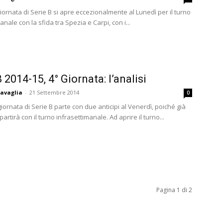
iornata di Serie B si apre eccezionalmente al Lunedì per il turno
anale con la sfida tra Spezia e Carpi, con i...
 2014-15, 4° Giornata: l’analisi
avaglia
-
21 Settembre 2014
0
iornata di Serie B parte con due anticipi al Venerdì, poiché già
partirà con il turno infrasettimanale. Ad aprire il turno...
Pagina 1 di 2