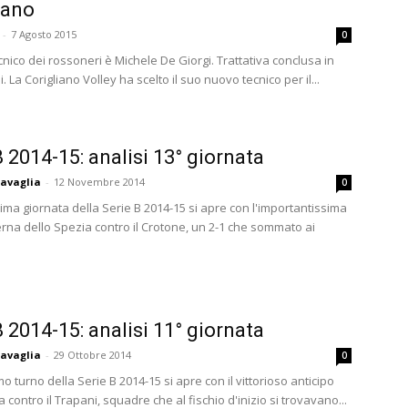
iano
-
7 Agosto 2015
0
cnico dei rossoneri è Michele De Giorgi. Trattativa conclusa in
i. La Corigliano Volley ha scelto il suo nuovo tecnico per il...
B 2014-15: analisi 13° giornata
avaglia
-
12 Novembre 2014
0
ima giornata della Serie B 2014-15 si apre con l'importantissima
terna dello Spezia contro il Crotone, un 2-1 che sommato ai
B 2014-15: analisi 11° giornata
avaglia
-
29 Ottobre 2014
0
o turno della Serie B 2014-15 si apre con il vittorioso anticipo
 contro il Trapani, squadre che al fischio d'inizio si trovavano...