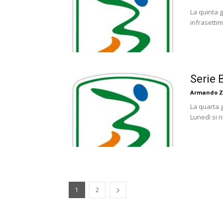
La quinta g
infrasettim
Serie B
Armando Z
La quarta g
Lunedì si ri
1
2