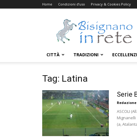
Home
Condizioni d’uso
Privacy & Cookies Policy
Bisignanoinrete.com
CITTÀ
TRADIZIONI
ECCELLENZ
Tag: Latina
Serie B
Redazione
ASCOLI (All.
Mignanelli 
(a, Atalanta)