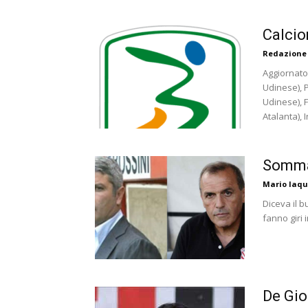
Calcio
Redazione
Aggiornato 
Udinese), P
Udinese), Fe
Atalanta), In
Somma 
Mario Iaqu
Diceva il b
fanno giri
De Gio