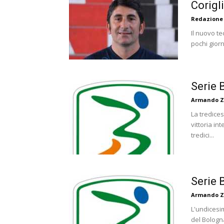
Corigl
Redazione
Il nuovo te
pochi giorn
Serie 
Armando Z
La tredices
vittoria in
tredici...
Serie 
Armando Z
L'undicesim
del Bologna