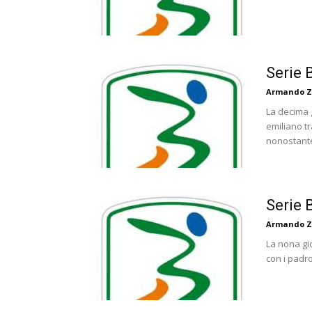
Serie 
Armando Z
La decima g
emiliano t
nonostante
Serie 
Armando Z
La nona gio
con i padro