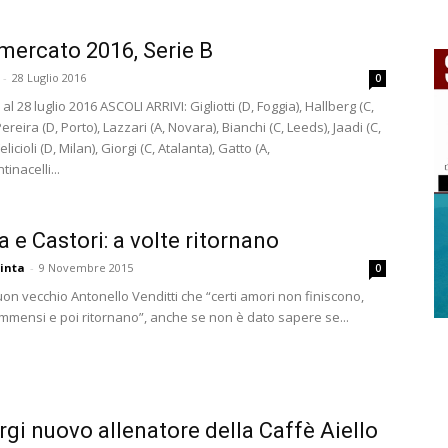
mercato 2016, Serie B
-
28 Luglio 2016
0
al 28 luglio 2016 ASCOLI ARRIVI: Gigliotti (D, Foggia), Hallberg (C,
ereira (D, Porto), Lazzari (A, Novara), Bianchi (C, Leeds), Jaadi (C,
licioli (D, Milan), Giorgi (C, Atalanta), Gatto (A,
tinacelli...
e Castori: a volte ritornano
inta
-
9 Novembre 2015
0
uon vecchio Antonello Venditti che “certi amori non finiscono,
 immensi e poi ritornano”, anche se non è dato sapere se...
rgi nuovo allenatore della Caffè Aiello