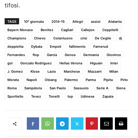
tifosi.
TAGS
10° giornata
2014-15
Allegri
assist
Atalanta
Bayern Monaco
Benitez
Cagliari
Callejon
Ceppitelli
Champions
Chievo
Colantuono
crisi
De Ceglie
dj
doppietta
Dybala
Empoli
fallimento
Farnerud
Fernandes
flop
Garcia
Genoa
Germania
Giovinco
gol
Gonzalo Rodriguez
Hellas Verona
Higuain
Inter
J. Gomez
Klose
Lazio
Marchese
Mazzarri
Milan
Morata
Napoli
Obiang
Palermo
Parma
Pipita
Pirlo
Roma
Sampdoria
San Paolo
Sassuolo
Serie A
Siena
Sportiello
Tevez
Tonelli
top
Udinese
Zapata