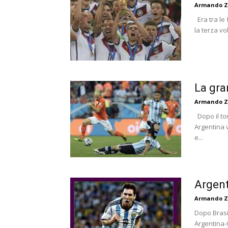
Armando Z
Era tra le 
la terza vo
La gra
Armando Z
Dopo il tor
Argentina v
e...
Argent
Armando Z
Dopo Brasi
Argentina-