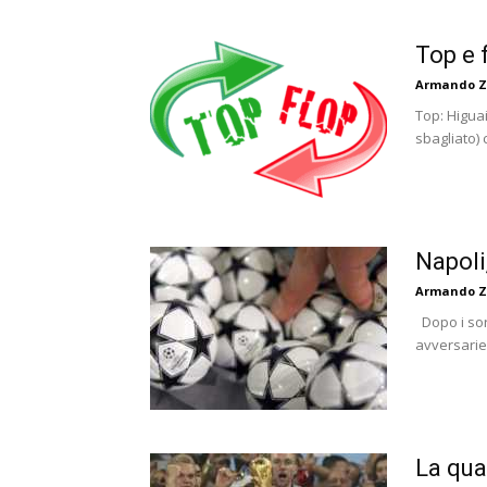
Top e 
Armando Z
Top: Higuai
sbagliato) 
Napoli,
Armando Z
Dopo i sort
avversarie 
La qua