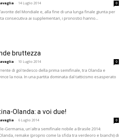
avaglia
-
14 Luglio 2014
0
favorite del Mondiale e, alla fine di una lunga finale giunta per
lta consecutiva ai supplementari, i pronostici hanno...
nde bruttezza
avaglia
-
10 Luglio 2014
0
rente di gol tedesco della prima semifinale, tra Olanda e
ince la noia. In una partita dominata dal tatticismo esasperato
ina-Olanda: a voi due!
avaglia
-
6 Luglio 2014
0
le-Germania, un'altra semifinale nobile a Brasile 2014:
Olanda, remake (proprio come la sfida tra verdeoro e bianchi) di