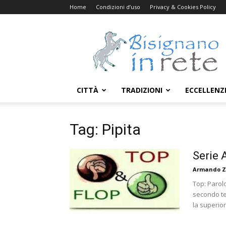
Home
Condizioni d’uso
Privacy & Cookies Policy
Bisignanoinrete.com
CITTÀ
TRADIZIONI
ECCELLENZ
Tag: Pipita
Serie 
Armando Z
Top: Parol
secondo te
la superiori