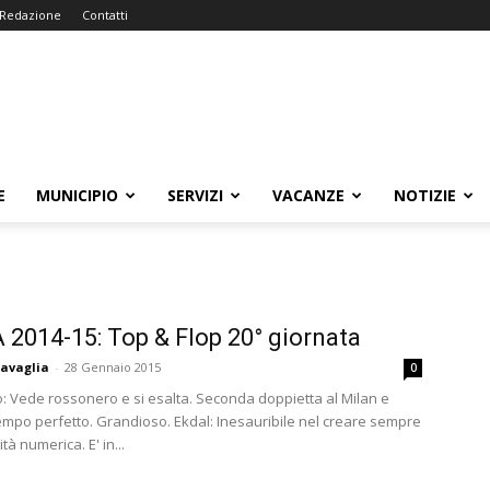
Redazione
Contatti
E
MUNICIPIO
SERVIZI
VACANZE
NOTIZIE
A 2014-15: Top & Flop 20° giornata
avaglia
-
28 Gennaio 2015
0
o: Vede rossonero e si esalta. Seconda doppietta al Milan e
mpo perfetto. Grandioso. Ekdal: Inesauribile nel creare sempre
tà numerica. E' in...