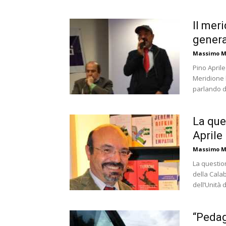
Il mer
genera
Massimo M
Pino Aprile 
Meridione h
parlando di
La que
Aprile
Massimo M
La questio
della Calab
dell’Unità d
“Pedag