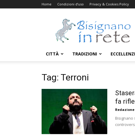
Home
Condizioni d’uso
Privacy & Cookies Policy
Bisignanoinrete.com
CITTÀ
TRADIZIONI
ECCELLENZ
Tag: Terroni
Staser
fa rifl
Redazione
Bisignano s
controverso