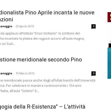
idionalista Pino Aprile incanta le nuove
zioni
aneggio
-
23 Aprile 2015
0
da applausi all’istituto “Enzo Siciliano”: lo scrittore del
a incantato la platea dei ragazzi accorsi all’aula magna,
 un Sud...
stione meridionale secondo Pino
aneggio
-
19 Marzo 2015
0
ne meridionale passa anche dagli affollati banchi dell’Università
ria. Per celebrare in maniera controcorrente i 154 anni
’Italia, all’aula “Solano” è...
ogia della R-Esistenza” – L’attività