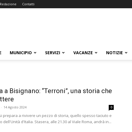
Redazione
Contatti
E
MUNICIPIO
SERVIZI
VACANZE
NOTIZIE
a a Bisignano: “Terroni”, una storia che
ettere
-
14 Agosto 2024
0
i prepara a rivivere un pezzo di storia, quello spesso taciuto e
 dell'Unità d'Italia. Stasera, alle 21.30 al Viale Roma, andrà in...