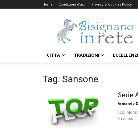
Home
Condizioni d’uso
Privacy & Cookies Policy
Bisignanoinrete.com
CITTÀ
TRADIZIONI
ECCELLENZ
Tag: Sansone
Serie 
Armando Z
Top: Morata
e cambia la