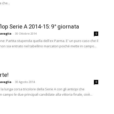
 che...
flop Serie A 2014-15: 9° giornata
avaglia
-
30 Ottobre 2014
0
ne: Partita stupenda quella dell'ex Parma. E' un puro caso che il
on sia entrato nel tabellino marcatori poiché mette in campo...
rte!
avaglia
-
30 Agosto 2014
0
 la lunga corsa tricolore della Serie A con gli anticipi che
 campo le due principali candidate alla vittoria finale, cioè...