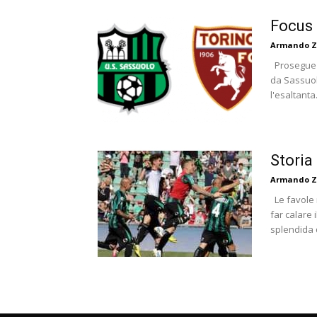
Focus 
Armando Z
Prosegue l'
da Sassuol
l'esaltanta.
Storia
Armando Z
Le favole 
far calare 
splendida 