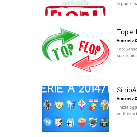
la panchina
Top e 
Armando Z
Top: Sanso
suo nome n
Si ripA
Armando Z
Inizia oggi
vedranno in