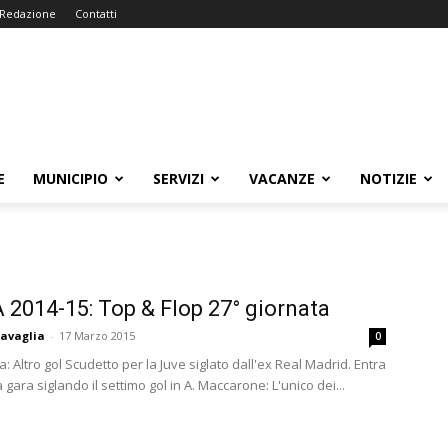
Redazione
Contatti
E
MUNICIPIO
SERVIZI
VACANZE
NOTIZIE
A 2014-15: Top & Flop 27° giornata
avaglia
-
17 Marzo 2015
0
: Altro gol Scudetto per la Juve siglato dall'ex Real Madrid. Entra
 gara siglando il settimo gol in A. Maccarone: L'unico dei...