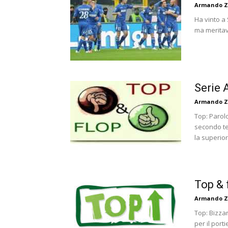
Armando Z
Ha vinto a 
ma meritava
Serie 
Armando Z
Top: Parol
secondo te
la superiori
Top & 
Armando Z
Top: Bizzar
per il port