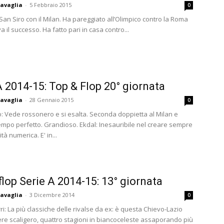
avaglia
-
5 Febbraio 2015
0
San Siro con il Milan. Ha pareggiato all’Olimpico contro la Roma
 il successo. Ha fatto pari in casa contro...
A 2014-15: Top & Flop 20° giornata
avaglia
-
28 Gennaio 2015
0
o: Vede rossonero e si esalta. Seconda doppietta al Milan e
mpo perfetto. Grandioso. Ekdal: Inesauribile nel creare sempre
tà numerica. E' in...
flop Serie A 2014-15: 13° giornata
avaglia
-
3 Dicembre 2014
0
ri: La più classiche delle rivalse da ex: è questa Chievo-Lazio
iere scaligero, quattro stagioni in biancoceleste assaporando più