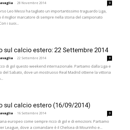
avaglia
-
28 Novembre 2014
0
rso Leo Messi ha tagliato un importantissimo traguardo Liga,
 il miglior marcatore di sempre nella storia del campionato
on i suoi...
to sul calcio estero: 22 Settembre 2014
avaglia
-
22 Settembre 2014
0
cco di gol questo weekend internazionale. Partiamo dalla Liga e
po del Sabato, dove un mostruoso Real Madrid ottiene la vittoria
...
to sul calcio estero (16/09/2014)
avaglia
-
16 Settembre 2014
0
mana europeo come sempre ricco di gol e di emozioni. Partiamo
ier League, dove a comandare è il Chelsea di Mourinho e...