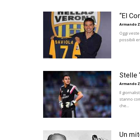
“El Co
Armando Z
Oggi veste 
possibili 
Stelle
Armando Z
Il giornal
stanno comp
che...
Un mit