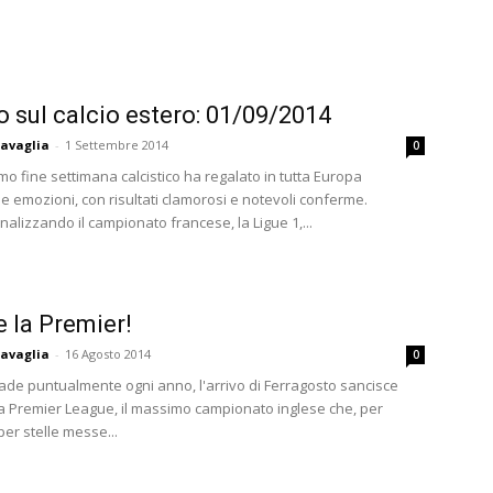
to sul calcio estero: 01/09/2014
avaglia
-
1 Settembre 2014
0
o fine settimana calcistico ha regalato in tutta Europa
e emozioni, con risultati clamorosi e notevoli conferme.
alizzando il campionato francese, la Ligue 1,...
e la Premier!
avaglia
-
16 Agosto 2014
0
e puntualmente ogni anno, l'arrivo di Ferragosto sancisce
ella Premier League, il massimo campionato inglese che, per
 per stelle messe...