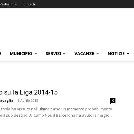
Redazione
Contatti
E
MUNICIPIO
SERVIZI
VACANZE
NOTIZIE
to sulla Liga 2014-15
avaglia
-
3 Aprile 2015
0
agnola ha vissuto nell'ultimo turno un momento probabilmente
r il suo destino. Al Camp Nou il Barcellona ha avuto la meglio...