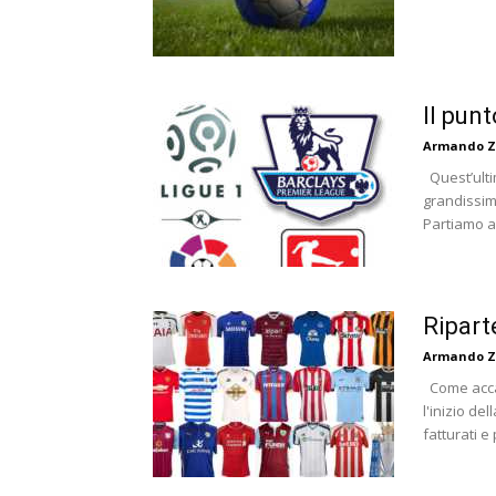
Il pun
Armando Z
Quest’ultim
grandissim
Partiamo an
Ripart
Armando Z
Come accad
l'inizio d
fatturati e