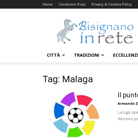
Home
Condizioni d’uso
Privacy & Cookies Policy
Bisignanoinrete.com
CITTÀ
TRADIZIONI
ECCELLENZ
Tag: Malaga
Il pun
Armando Z
La Liga sp
decisivo pe