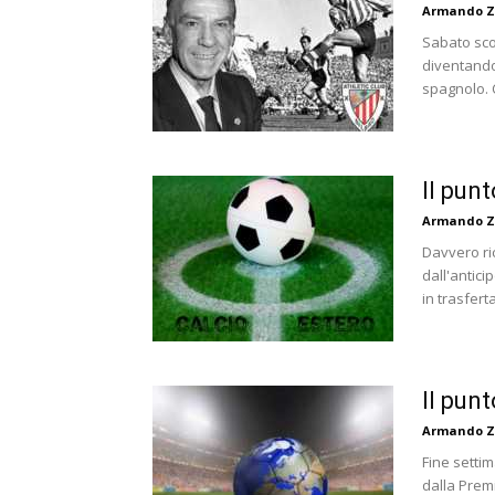
Armando Z
Sabato sco
diventando
spagnolo. C
Il pun
Armando Z
Davvero ri
dall'antici
in trasferta
Il pun
Armando Z
Fine setti
dalla Prem