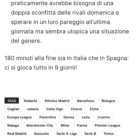
praticamente avrebbe bisogna di una
doppia sconfitta delle rivali domenica e
sperare in un loro pareggio all’ultima
giornata ma sembra utopica una situazione
del genere.
180 minuti alla fine sia In Italia che in Spagna:
ci si gioca tutto in 9 giorni!
TAGS
Atalanta
Atletico Madrid
Barcellona
Bologna
Cagliari
catania
Celta Vigo
Chievo
Elche
Europa League
Fiorentina
Genoa
Lazio
Livorno
Malaga
Manchester City
Milan
Parma
Premier League
Real Madrid
Sassuolo
Serie A. Liga
Serie B
Torino