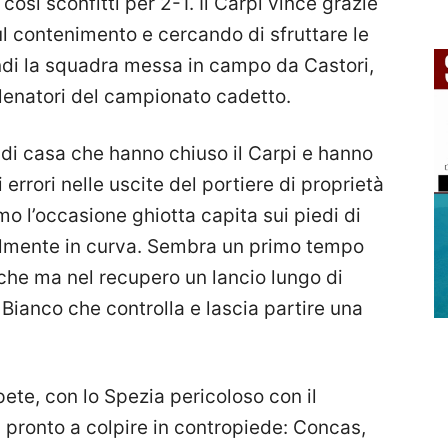
osì sconfitti per 2-1. Il Carpi vince grazie
l contenimento e cercando di sfruttare le
indi la squadra messa in campo da Castori,
llenatori del campionato cadetto.
i di casa che hanno chiuso il Carpi e hanno
errori nelle uscite del portiere di proprietà
mo l’occasione ghiotta capita sui piedi di
ilmente in curva. Sembra un primo tempo
nche ma nel recupero un lancio lungo di
anco che controlla e lascia partire una
ete, con lo Spezia pericoloso con il
 pronto a colpire in contropiede: Concas,