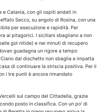
e e Catania, con gli ospiti andati in
effato Secco, su angolo di Rosina, con una
ibile per esecuzione e rapidità. Per
era ai pitagorici. I siciliani sbagliano a non
palle gol nitide) e nei minuti di recupero
adovan guadagna un rigore a tempo
. Ciano dal dischetto non sbaglia e impatta
sa di continuare la striscia positiva. Per il
n i tre punti è ancora rimandato
Vercelli sul campo del Cittadella, grazie
econdo posto in classifica. Con un po’ di
e di Beretta in pieno recupero arriva la