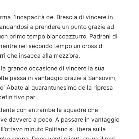
ma l’incapacità del Brescia di vincere in
a andandosi a prendere un punto grazie ad
buon primo tempo biancoazzurro. Padroni di
mentre nel secondo tempo un cross di
ri che insacca alla mezz’ora.
a la grande occasione di vincere la sua
lte passa in vantaggio grazie a Sansovini,
oi Abate al quarantunesimo della ripresa
definitivo pari.
udente con entrambe le squadre che
rve davvero a poco. A passare in vantaggio
l’ottavo minuto Politano si libera sulla
 che segna. Dopo venti minuti arriva il pari