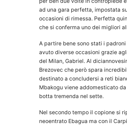
per ben due volte in contropiede e c
ad una gara perfetta, impostata su
occasioni di rimessa. Perfetta qu
che si conferma uno dei migliori a
A partire bene sono stati i padron
avuto diverse occasioni grazie agli 
del Milan, Gabriel. Al diciannovesi
Brezovec che però spara incredib
destinato a concludersi a reti bia
Mbakogu viene addomesticato da Bi
botta tremenda nel sette.
Nel secondo tempo il copione si rip
neoentrato Ebagua ma con il Carpi