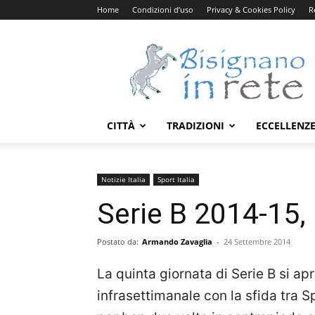
Home
Condizioni d’uso
Privacy & Cookies Policy
R
Bisignanoinrete.com
CITTÀ
TRADIZIONI
ECCELLENZ
Notizie Italia
Sport Italia
Serie B 2014-15, 5
Postato da:
Armando Zavaglia
-
24 Settembre 2014
La quinta giornata di Serie B si ap
infrasettimanale con la sfida tra Sp