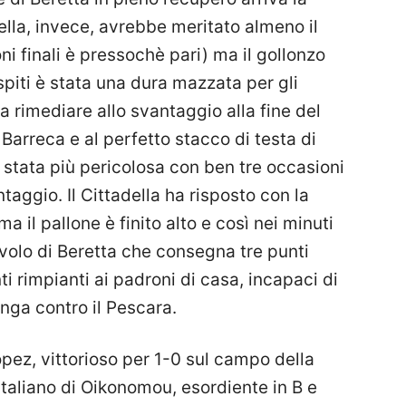
adella, invece, avrebbe meritato almeno il
i finali è pressochè pari) ma il gollonzo
spiti è stata una dura mazzata per gli
 a rimediare allo svantaggio alla fine del
Barreca e al perfetto stacco di testa di
è stata più pericolosa con ben tre occasioni
taggio. Il Cittadella ha risposto con la
ma il pallone è finito alto e così nei minuti
al volo di Beretta che consegna tre punti
ti rimpianti ai padroni di casa, incapaci di
inga contro il Pescara.
Lopez, vittorioso per 1-0 sul campo della
italiano di Oikonomou, esordiente in B e