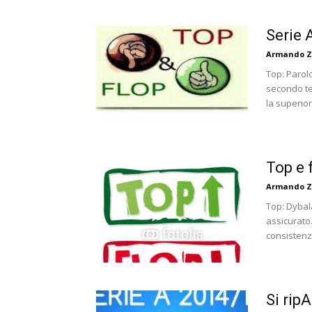
Serie 
Armando Z
Top: Parol
secondo te
la superiori
Top e 
Armando Z
Top: Dybala
assicurato
consistenza
Si ripA