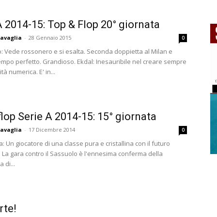
A 2014-15: Top & Flop 20° giornata
avaglia
-
28 Gennaio 2015
0
o: Vede rossonero e si esalta. Seconda doppietta al Milan e
mpo perfetto. Grandioso. Ekdal: Inesauribile nel creare sempre
tà numerica. E' in...
flop Serie A 2014-15: 15° giornata
avaglia
-
17 Dicembre 2014
0
: Un giocatore di una classe pura e cristallina con il futuro
. La gara contro il Sassuolo è l'ennesima conferma della
 di...
rte!