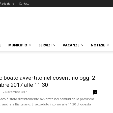
Redazione
Contatti
E
MUNICIPIO
SERVIZI
VACANZE
NOTIZIE
o boato avvertito nel cosentino oggi 2
re 2017 alle 11.30
-
2 Novembre 2017
0
oato è stato distintamente avvertito nei comuni della provincia
, anche a Bisignano. E' accaduto intorno alle 11.30 di questa