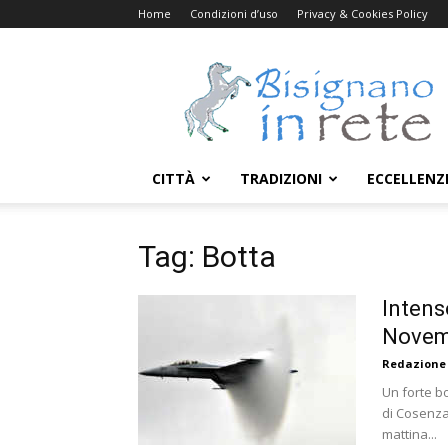
Home
Condizioni d’uso
Privacy & Cookies Policy
Bisignanoinrete.com
CITTÀ
TRADIZIONI
ECCELLENZ
Tag: Botta
Intens
Novemb
Redazione
Un forte b
di Cosenza
mattina...