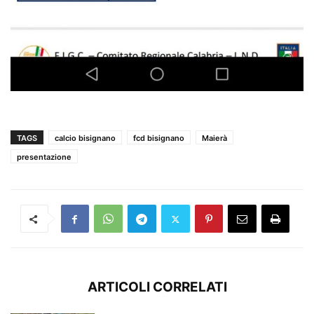
TAGS
calcio bisignano
fcd bisignano
Maierà
presentazione
ARTICOLI CORRELATI