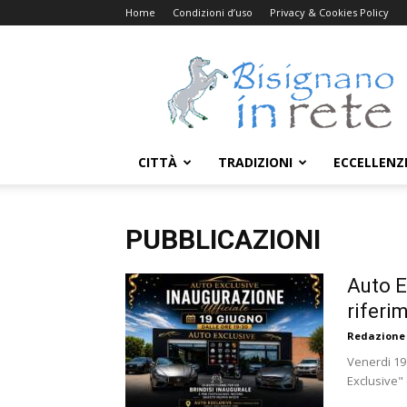
Home
Condizioni d’uso
Privacy & Cookies Policy
Bisignanoinrete.com
CITTÀ
TRADIZIONI
ECCELLENZ
PUBBLICAZIONI
Auto E
riferim
Redazione
Venerdi 19
Exclusive" 