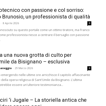
tecnico con passione e col sorriso:
 Brunosio, un professionista di qualità
-
8 Aprile 2026
0
onosciuto su questo portale come un ottimo tiratore, ma Franco
ome professionista riesce a centrare il bersaglio con passione
.
a una nuova grotta di culto per
mile da Bisignano – esclusiva
aneggio
-
29 Marzo 2026
0
 emergendo nelle ultime ore arricchisce il capitolo affascinante
e della opera religiosa di Sant'Umile da Bisignano. L'ultima
otrebbe essere un'ulteriore testimonianza...
iciri ’i Jugale – La storiella antica che