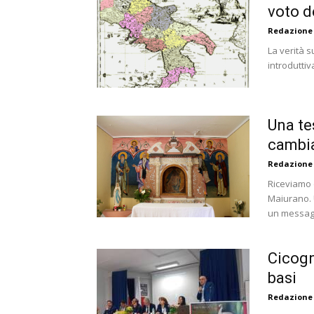
voto d
Redazione
La verità s
introduttiv
Una te
cambia
Redazione
Riceviamo 
Maiurano. 
un messagg
Cicogn
basi
Redazione