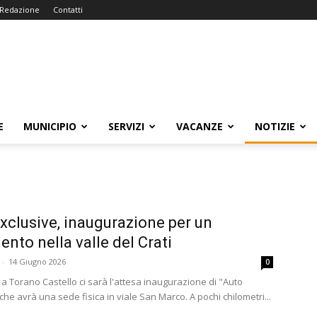
Redazione
Contatti
E
MUNICIPIO
SERVIZI
VACANZE
NOTIZIE
xclusive, inaugurazione per un
ento nella valle del Crati
-
14 Giugno 2026
0
 a Torano Castello ci sarà l'attesa inaugurazione di "Auto
che avrà una sede fisica in viale San Marco. A pochi chilometri...