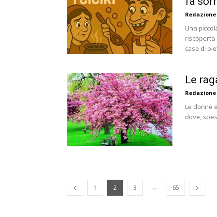
fa sor
Redazione
Una piccol
riscoperta 
case di piet
Le rag
Redazione
Le donne e
dove, spess
...
1
2
3
65