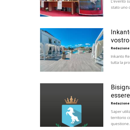
L'evento su
stato uno d
Inkanto
vostro
Redazione
Inkanto Res
tutta la pr
Bisign
essere
Redazione
Saper util
territorio 
questione..