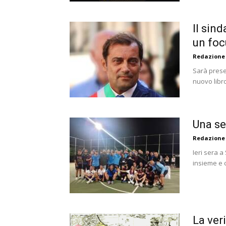
Il sin
un focu
Redazione
Sarà presen
nuovo libro
Una se
Redazione
Ieri sera a
insieme e 
La ver