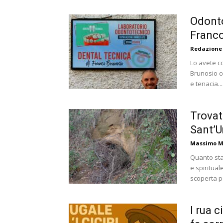
Odonto
Franco
Redazione
Lo avete c
Brunosio c
e tenacia...
Trovat
Sant’U
Massimo M
Quanto sta
e spiritual
scoperta p
I rua c