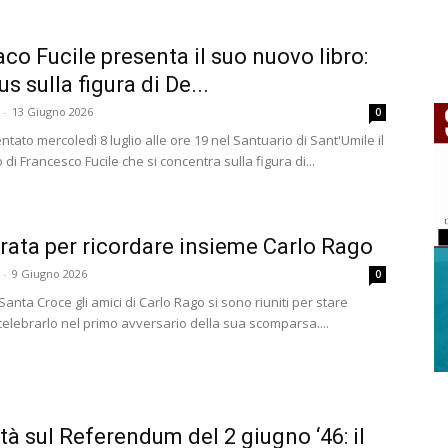
daco Fucile presenta il suo nuovo libro:
s sulla figura di De...
-
13 Giugno 2026
0
tato mercoledì 8 luglio alle ore 19 nel Santuario di Sant'Umile il
 di Francesco Fucile che si concentra sulla figura di...
rata per ricordare insieme Carlo Rago
-
9 Giugno 2026
0
 Santa Croce gli amici di Carlo Rago si sono riuniti per stare
celebrarlo nel primo avversario della sua scomparsa....
ità sul Referendum del 2 giugno ‘46: il