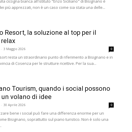
lla cicogna bianca all'istituto "Enzo Siciliano" di Bisignano è
ei più apprezzati, non è un caso come sia stata una delle...
 Resort, la soluzione al top per il
 relax
-
3 Maggio 2026
0
ort resta un straordinario punto di riferimento a Bisignano e in
ovincia di Cosenza per le strutture ricettive. Per la sua...
ano Tourism, quando i social possono
 un volano di idee
-
30 Aprile 2026
0
izzare bene i social può fare una differenza enorme per un
come Bisignano, soprattutto sul piano turistico. Non è solo una
.