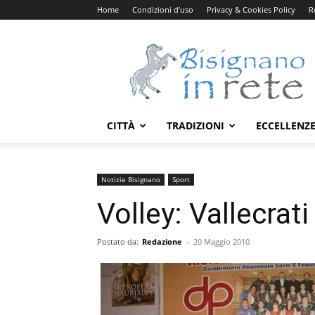
Home
Condizioni d’uso
Privacy & Cookies Policy
R
Bisignanoinrete.com
CITTÀ
TRADIZIONI
ECCELLENZ
Notizie Bisignano
Sport
Volley: Vallecrat
Postato da:
Redazione
-
20 Maggio 2010