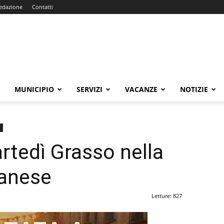
edazione
Contatti
E
MUNICIPIO
SERVIZI
VACANZE
NOTIZIE
artedì Grasso nella
nanese
Letture: 827