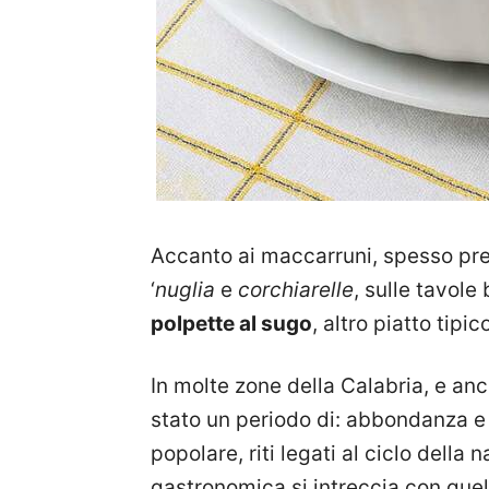
Accanto ai maccarruni, spesso prep
‘
nuglia
e
corchiarelle
, sulle tavol
polpette al sugo
, altro piatto tipi
In molte zone della Calabria, e an
stato un periodo di: abbondanza e 
popolare, riti legati al ciclo della 
gastronomica si intreccia con quell