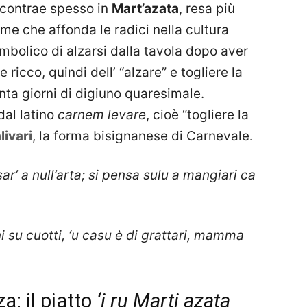
i contrae spesso in
Mart’azata
, resa più
me che affonda le radici nella cultura
mbolico di alzarsi dalla tavola dopo aver
ricco, quindi dell’ “alzare” e togliere la
nta giorni di digiuno quaresimale.
dal latino
carnem levare
, cioè “togliere la
livari
, la forma bisignanese di Carnevale.
ar’ a null’arta; si pensa sulu a mangiari ca
i su cuotti, ‘u casu è di grattari, mamma
a: il piatto
‘i ru Marti azata