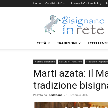
Home
Condizioni d’uso
Privacy & Cookies Policy
R
Bisignanoinrete.com
CITTÀ
TRADIZIONI
ECCELLENZ
Notizie Bisignano
Cultura e Tradizioni
Tradizioni Popolari
Marti azata: il M
tradizione bisig
Postato da:
Redazione
-
15 Febbraio 2026