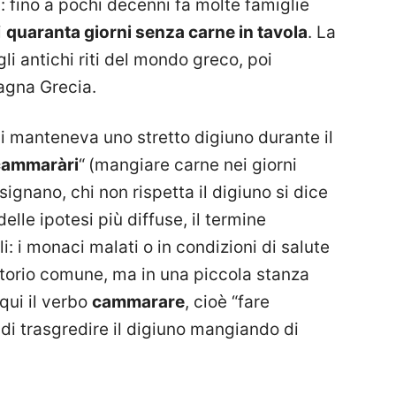
 fino a pochi decenni fa molte famiglie
i
quaranta giorni senza carne in tavola
. La
li antichi riti del mondo greco, poi
agna Grecia.
i manteneva uno stretto digiuno durante il
cammaràri
“
(mangiare carne nei giorni
isignano, chi non rispetta il digiuno si dice
le ipotesi più diffuse, il termine
: i monaci malati o in condizioni di salute
torio comune, ma in una piccola stanza
 qui il verbo
cammarare
, cioè “fare
 di trasgredire il digiuno mangiando di