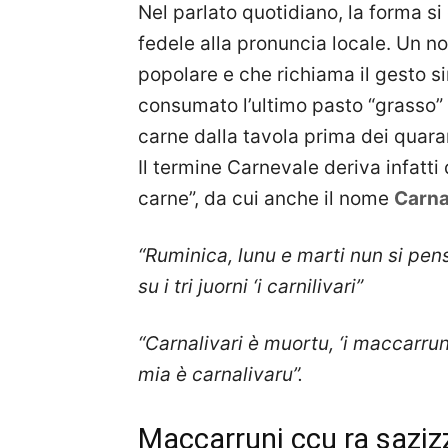
Nel parlato quotidiano, la forma s
fedele alla pronuncia locale. Un no
popolare e che richiama il gesto si
consumato l’ultimo pasto “grasso” e 
carne dalla tavola prima dei quara
Il termine Carnevale deriva infatti 
carne”, da cui anche il nome
Carna
“Ruminica, lunu e marti nun si pens
su i tri juorni ‘i carnilivari”
“Carnalivari è muortu, ‘i maccarrun
mia è carnalivaru”.
Maccarruni ccu ra sazizz