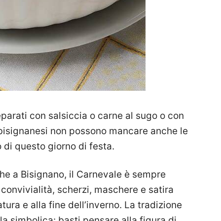
arati con salsiccia o carne al sugo o con
e bisignanesi non possono mancare anche le
co di questo giorno di festa.
che a Bisignano, il Carnevale è sempre
convivialità, scherzi, maschere e satira
natura e alla fine dell’inverno. La tradizione
a simbolica: basti pensare alla figura di