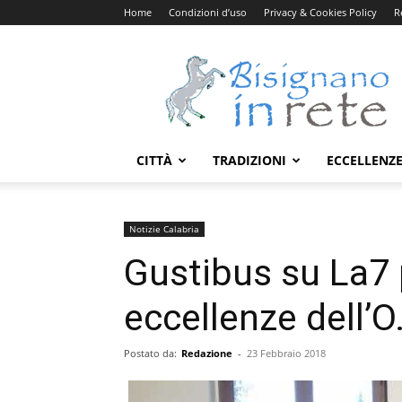
Home
Condizioni d’uso
Privacy & Cookies Policy
R
Bisignanoinrete.com
CITTÀ
TRADIZIONI
ECCELLENZ
Notizie Calabria
Gustibus su La7 
eccellenze dell’O
Postato da:
Redazione
-
23 Febbraio 2018