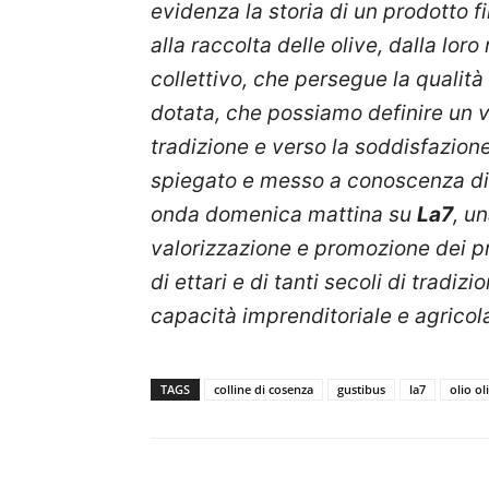
evidenza la storia di un prodotto f
alla raccolta delle olive, dalla lo
collettivo, che persegue la qualità e 
dotata, che possiamo definire un v
tradizione e verso la soddisfazion
spiegato e messo a conoscenza di tu
onda domenica mattina su
La7
, u
valorizzazione e promozione dei prod
di ettari e di tanti secoli di tradi
capacità imprenditoriale e agricol
TAGS
colline di cosenza
gustibus
la7
olio ol