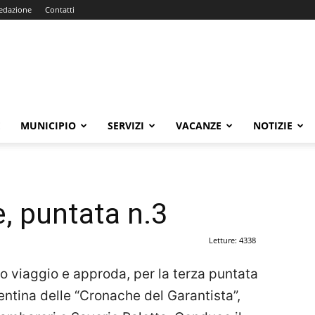
edazione
Contatti
E
MUNICIPIO
SERVIZI
VACANZE
NOTIZIE
e, puntata n.3
Letture: 4338
uo viaggio e approda, per la terza puntata
entina delle “Cronache del Garantista”,