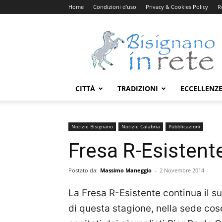
Home
Condizioni d’uso
Privacy & Cookies Policy
R
Bisignanoinrete.com
CITTÀ
TRADIZIONI
ECCELLENZ
Notizie Bisignano
Notizie Calabria
Pubblicazioni
Fresa R-Esistent
Postato da:
Massimo Maneggio
-
2 Novembre 2014
La Fresa R-Esistente continua il s
di questa stagione, nella sede cos