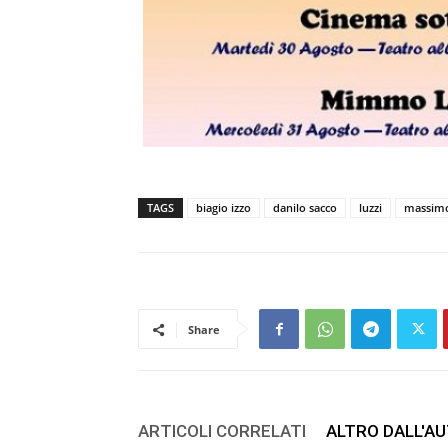
TAGS
biagio izzo
danilo sacco
luzzi
massimo
Share
ARTICOLI CORRELATI
ALTRO DALL'A