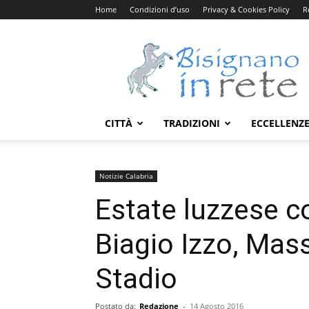
Home
Condizioni d’uso
Privacy & Cookies Policy
R
Bisignanoinrete.com
CITTÀ
TRADIZIONI
ECCELLENZ
Notizie Calabria
Estate luzzese c
Biagio Izzo, Mass
Stadio
Postato da:
Redazione
-
14 Agosto 2016