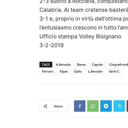
2-3 subito a Roccella, conquistand
Calabria. Al team cratense basterà
3-1 e, proprio in virtù dell’ottima 
l’entusiasmo crescono in tutto l’am
Ufficio stampa Volley Bisignano
3-2-2019
TAGS
A.Amodio
Barex
Caputo
Cinquefrondi
Ferraro
Fipav
Gallo
L.Amodio
Serie C
Share