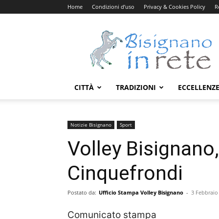
Home
Condizioni d’uso
Privacy & Cookies Policy
R
Bisignanoinrete.com
CITTÀ
TRADIZIONI
ECCELLENZ
Notizie Bisignano
Sport
Volley Bisignano
Cinquefrondi
Postato da:
Ufficio Stampa Volley Bisignano
-
3 Febbraio
Comunicato stampa