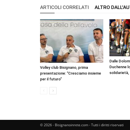
ARTICOLI CORRELATI
ALTRO DALL'A
Dalle Dolomit
Duchenne lo
Volley club Bisignano, prima
solidarietà,
presentazione: “Cresciamo insieme
per il futuro”
© 2026 - Bisignanoinrete.com - Tutti i diritti riservati