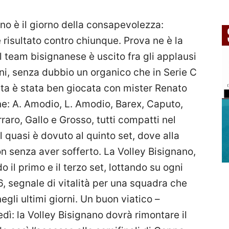
ano è il giorno della consapevolezza:
 risultato contro chiunque. Prova ne è la
l team bisignanese è uscito fra gli applausi
ini, senza dubbio un organico che in Serie C
ita è stata ben giocata con mister Renato
e: A. Amodio, L. Amodio, Barex, Caputo,
aro, Gallo e Grosso, tutti compatti nel
l quasi è dovuto al quinto set, dove alla
on senza aver sofferto. La Volley Bisignano,
o il primo e il terzo set, lottando su ogni
6, segnale di vitalità per una squadra che
gli ultimi giorni. Un buon viatico –
dì: la Volley Bisignano dovrà rimontare il