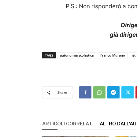
P.S.: Non risponderò a co
Dirig
già dirig
TAGS
autonomia scolastica
Franco Murano
ist
Share
ARTICOLI CORRELATI
ALTRO DALL'A