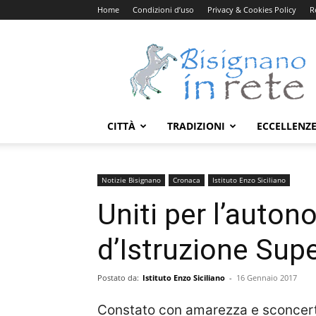
Home
Condizioni d’uso
Privacy & Cookies Policy
R
Bisignanoinrete.com
CITTÀ
TRADIZIONI
ECCELLENZ
Notizie Bisignano
Cronaca
Istituto Enzo Siciliano
Uniti per l’autono
d’Istruzione Supe
Postato da:
Istituto Enzo Siciliano
-
16 Gennaio 2017
Constato con amarezza e sconcerto c